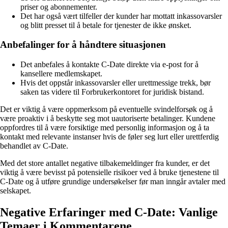
priser og abonnementer.
Det har også vært tilfeller der kunder har mottatt inkassovarsler
og blitt presset til å betale for tjenester de ikke ønsket.
Anbefalinger for å håndtere situasjonen
Det anbefales å kontakte C-Date direkte via e-post for å
kansellere medlemskapet.
Hvis det oppstår inkassovarsler eller urettmessige trekk, bør
saken tas videre til Forbrukerkontoret for juridisk bistand.
Det er viktig å være oppmerksom på eventuelle svindelforsøk og å
være proaktiv i å beskytte seg mot uautoriserte betalinger. Kundene
oppfordres til å være forsiktige med personlig informasjon og å ta
kontakt med relevante instanser hvis de føler seg lurt eller urettferdig
behandlet av C-Date.
Med det store antallet negative tilbakemeldinger fra kunder, er det
viktig å være bevisst på potensielle risikoer ved å bruke tjenestene til
C-Date og å utføre grundige undersøkelser før man inngår avtaler med
selskapet.
Negative Erfaringer med C-Date: Vanlige
Temaer i Kommentarene