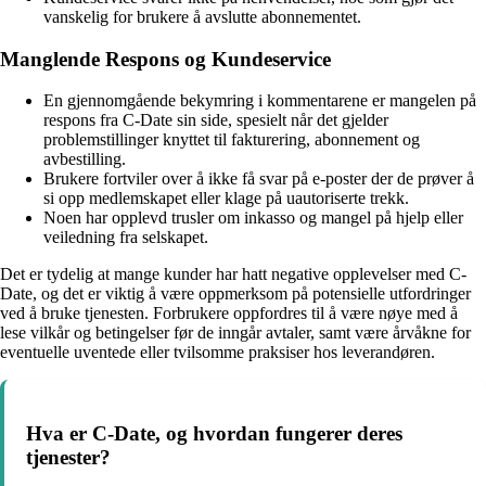
vanskelig for brukere å avslutte abonnementet.
Manglende Respons og Kundeservice
En gjennomgående bekymring i kommentarene er mangelen på
respons fra C-Date sin side, spesielt når det gjelder
problemstillinger knyttet til fakturering, abonnement og
avbestilling.
Brukere fortviler over å ikke få svar på e-poster der de prøver å
si opp medlemskapet eller klage på uautoriserte trekk.
Noen har opplevd trusler om inkasso og mangel på hjelp eller
veiledning fra selskapet.
Det er tydelig at mange kunder har hatt negative opplevelser med C-
Date, og det er viktig å være oppmerksom på potensielle utfordringer
ved å bruke tjenesten. Forbrukere oppfordres til å være nøye med å
lese vilkår og betingelser før de inngår avtaler, samt være årvåkne for
eventuelle uventede eller tvilsomme praksiser hos leverandøren.
Hva er C-Date, og hvordan fungerer deres
tjenester?