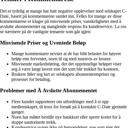
Det er tydelig at mange har hatt negative opplevelser med selskapet C-
Date, basert på kommentarene samlet inn. Felles for mange av disse
kommentarene er klager på misvisende priser, vanskeligheter med å
avslutte abonnementet og manglende respons fra kundeservice. La oss
se nærmere på de vanligste temaene som går igjen:
Misvisende Priser og Uventede Beløp
Mange kommentarer nevner at de har blitt belastet for høyere
beløp enn forventet, noen til og med tusenvis av kroner.
Misvisende markedsføring, der det opprinnelige beløpet viser
seg å være langt lavere enn det som blir trukket fra kontoen.
Brukere føler seg lurt av selskapets abonnementspriser og
prosesser for betaling.
Problemer med Å Avslutte Abonnementet
Flere kunder rapporterer om utfordringer med å si opp
medlemskapet, til tross for forsøk på å kontakte C-Date gjentatte
ganger.
Noen har måttet bestille nye bankkort eller sperre kortet for å
stoppe uautoriserte trekk.
Kundeservice svarer ikke på henvendelser, noe som gjør det