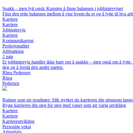
Snakk – men lytt også: Kunsten å finne balansen i jobbintervjuet
Finn den rette balansen mellom å vise hvem du er og å lytte til hva arb
Karriere
Karriere
Jobbintervju
Karriere
Kommunikasjon
Profesjonalitet
Jobbsøking
2 min
Et jobbintervju handler ikke bare om å snakke – men også om å lytte. 
deg og å forstå den andre parten.
Rhea Pedersen
Rhea
Pedersen
Rutiner som gir resultater: Slik styrker du karrieren din gjennom langs
Bygg karrieren din steg for steg med vaner som gir varig utvikling
Karriere
Karriere
Karriereutvikling
Personlig vekst
Arbeidsliv