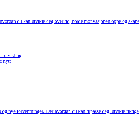
Lær hvordan du kan utvikle deg over tid, holde motivasjonen oppe og sk
t utvikling
e nytt
 og nye forventninger. Lær hvordan du kan tilpasse deg, utvikle riktige f