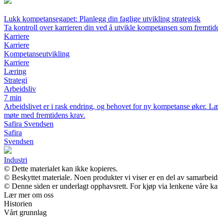
Lukk kompetansegapet: Planlegg din faglige utvikling strategisk
Ta kontroll over karrieren din ved å utvikle kompetansen som fremtid
Karriere
Karriere
Kompetanseutvikling
Karriere
Læring
Strategi
Arbeidsliv
7 min
Arbeidslivet er i rask endring, og behovet for ny kompetanse øker. Lær
møte med fremtidens krav.
Safira Svendsen
Safira
Svendsen
Industri
© Dette materialet kan ikke kopieres.
© Beskyttet materiale. Noen produkter vi viser er en del av samarbei
© Denne siden er underlagt opphavsrett. For kjøp via lenkene våre kan 
Lær mer om oss
Historien
Vårt grunnlag