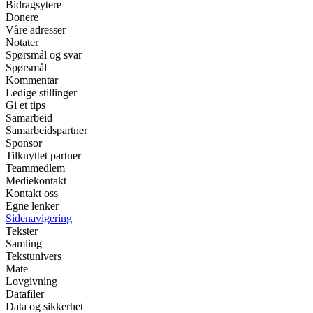
Bidragsytere
Donere
Våre adresser
Notater
Spørsmål og svar
Spørsmål
Kommentar
Ledige stillinger
Gi et tips
Samarbeid
Samarbeidspartner
Sponsor
Tilknyttet partner
Teammedlem
Mediekontakt
Kontakt oss
Egne lenker
Sidenavigering
Tekster
Samling
Tekstunivers
Mate
Lovgivning
Datafiler
Data og sikkerhet