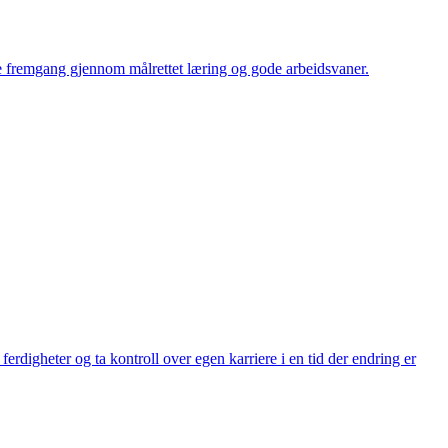
ape fremgang gjennom målrettet læring og gode arbeidsvaner.
erdigheter og ta kontroll over egen karriere i en tid der endring er