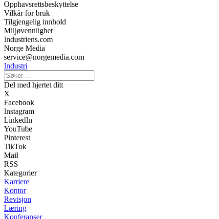
Opphavsrettsbeskyttelse
Vilkår for bruk
Tilgjengelig innhold
Miljøvennlighet
Industriens.com
Norge Media
service@norgemedia.com
Industri
Del med hjertet ditt
X
Facebook
Instagram
LinkedIn
YouTube
Pinterest
TikTok
Mail
RSS
Kategorier
Karriere
Kontor
Revisjon
Læring
Konferanser