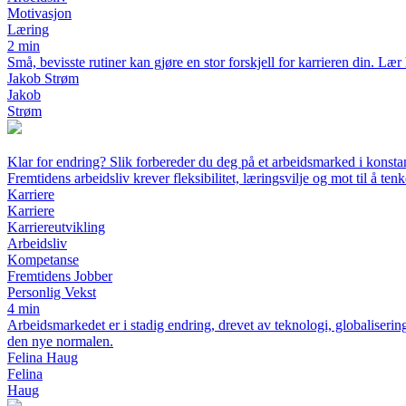
Motivasjon
Læring
2 min
Små, bevisste rutiner kan gjøre en stor forskjell for karrieren din. 
Jakob Strøm
Jakob
Strøm
Klar for endring? Slik forbereder du deg på et arbeidsmarked i konstan
Fremtidens arbeidsliv krever fleksibilitet, læringsvilje og mot til å tenk
Karriere
Karriere
Karriereutvikling
Arbeidsliv
Kompetanse
Fremtidens Jobber
Personlig Vekst
4 min
Arbeidsmarkedet er i stadig endring, drevet av teknologi, globalisering
den nye normalen.
Felina Haug
Felina
Haug