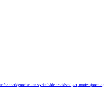
ur for anerkjennelse kan styrke både arbeidsmiljøet, motivasjonen og