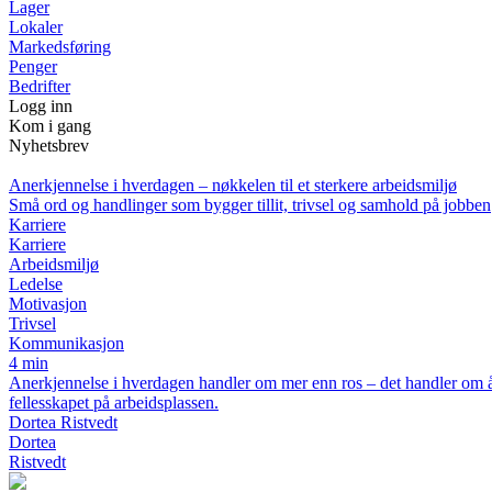
Lager
Lokaler
Markedsføring
Penger
Bedrifter
Logg inn
Kom i gang
Nyhetsbrev
Anerkjennelse i hverdagen – nøkkelen til et sterkere arbeidsmiljø
Små ord og handlinger som bygger tillit, trivsel og samhold på jobben
Karriere
Karriere
Arbeidsmiljø
Ledelse
Motivasjon
Trivsel
Kommunikasjon
4 min
Anerkjennelse i hverdagen handler om mer enn ros – det handler om å s
fellesskapet på arbeidsplassen.
Dortea Ristvedt
Dortea
Ristvedt