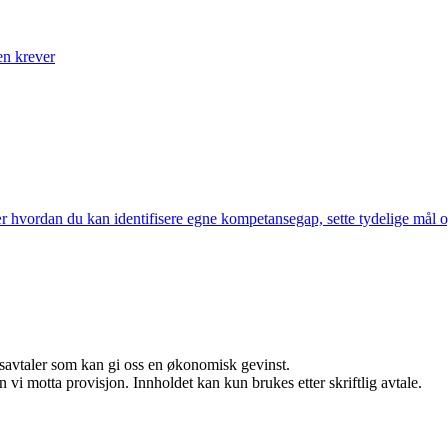
en krever
 hvordan du kan identifisere egne kompetansegap, sette tydelige mål og pl
dsavtaler som kan gi oss en økonomisk gevinst.
vi motta provisjon. Innholdet kan kun brukes etter skriftlig avtale.