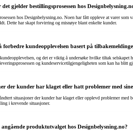
det gjelder bestillingsprosessen hos Designbelysning.n
prosessen hos Designbelysning.no. Noen har fått oppleve at varer som var
dt. Dette har skapt forvirring og misnøye blant enkelte kunder.
r å forbedre kundeopplevelsen basert på tilbakemelding
undeopplevelsen, og det er viktig å undersøke hvilke tiltak selskapet h
leveringsprosessen og kundeservicetilgjengeligheten som kan ha blitt gj
r der kunder har klaget eller hatt problemer med sine 
åndtert situasjoner der kunder har klaget eller opplevd problemer med b
ing i krevende situasjoner.
tt angående produktutvalget hos Designbelysning.no?