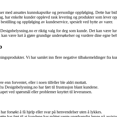
ser med ansattes kunnskapsrike og personlige oppfølging. Dette har bid
ng, har enkelte kunder opplevd rask levering og produkter som lever opp
stilling og oppfølging av kundeservice, spesielt ved bytte av varer.
Designbelysning.no er riktig valg for deg som kunde. Det kan være lurt 
et kan være lurt å gjøre grundige undersøkelser og vurdere dine egne be
o
ningsprodukter. Vi har samlet inn flere negative tilbakemeldinger fra ku
enn forventet, eller i noen tilfeller ble aldri mottatt.
 Designbelysning.no har ført til frustrasjon blant kundene.
et ved spørsmål eller problemer knyttet til leveransen.
har forsøkt å få hjelp eller svar på henvendelser uten å lykkes.
tte har ført til at kundene har måttet vente unødvendig lenge på assista