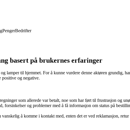
ng
Penger
Bedrifter
ng basert på brukernes erfaringer
 og lamper til hjemmet. For å kunne vurdere denne aktøren grundig, har
e positive og negative.
gninger som allerede var betalt, noe som har ført til frustrasjon og unø
, forsinkelser og problemer med å få informasjon om status på bestilling
vanskelig å komme i kontakt med, enten det er ved reklamasjon, retur el