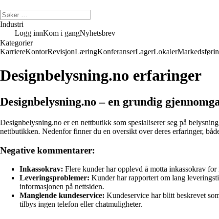
Industri
Logg inn
Kom i gang
Nyhetsbrev
Kategorier
Karriere
Kontor
Revisjon
Læring
Konferanser
Lager
Lokaler
Markedsføri
Designbelysning.no erfaringer
Designbelysning.no – en grundig gjennomga
Designbelysning.no er en nettbutikk som spesialiserer seg på belysning
nettbutikken. Nedenfor finner du en oversikt over deres erfaringer, båd
Negative kommentarer:
Inkassokrav:
Flere kunder har opplevd å motta inkassokrav for re
Leveringsproblemer:
Kunder har rapportert om lang leveringstid
informasjonen på nettsiden.
Manglende kundeservice:
Kundeservice har blitt beskrevet som 
tilbys ingen telefon eller chatmuligheter.