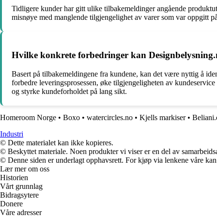
Tidligere kunder har gitt ulike tilbakemeldinger angående produktu
misnøye med manglende tilgjengelighet av varer som var oppgitt på l
Hvilke konkrete forbedringer kan Designbelysning.
Basert på tilbakemeldingene fra kundene, kan det være nyttig å id
forbedre leveringsprosessen, øke tilgjengeligheten av kundeservice 
og styrke kundeforholdet på lang sikt.
Homeroom Norge
•
Boxo
•
watercircles.no
•
Kjells markiser
•
Beliani
Industri
© Dette materialet kan ikke kopieres.
© Beskyttet materiale. Noen produkter vi viser er en del av samarbeid
© Denne siden er underlagt opphavsrett. For kjøp via lenkene våre kan v
Lær mer om oss
Historien
Vårt grunnlag
Bidragsytere
Donere
Våre adresser