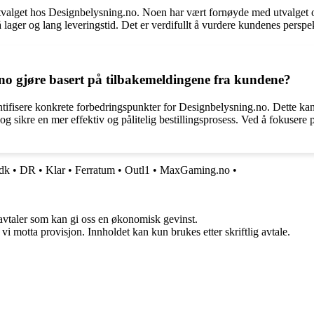
tvalget hos Designbelysning.no. Noen har vært fornøyde med utvalget o
ager og lang leveringstid. Det er verdifullt å vurdere kundenes perspek
no gjøre basert på tilbakemeldingene fra kundene?
entifisere konkrete forbedringspunkter for Designbelysning.no. Dette 
og sikre en mer effektiv og pålitelig bestillingsprosess. Ved å fokusere
.dk
•
DR
•
Klar
•
Ferratum
•
Outl1
•
MaxGaming.no
•
savtaler som kan gi oss en økonomisk gevinst.
i motta provisjon. Innholdet kan kun brukes etter skriftlig avtale.