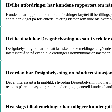
Hvilke utfordringer har kundene rapportert om når 
Kundene har rapportert om ulike utfordringer knyttet til bestillings
andre har klaget på forventede leveringsdatoer som ikke ble overhol
Hvilke tiltak har Designbelysning.no satt i verk fo
Designbelysning.no har mottatt kritiske tilbakemeldinger angående k
interessant å se på eventuelle endringer i kommunikasjonsmetoder, 
Hvordan har Designbelysning.no håndtert situasjone
Det er interessant å få innblikk i hvordan Designbelysning.no har h
respons på reklamasjoner, returhåndtering og generell kundebehandl
Hva slags tilbakemeldinger har tidligere kunder gi