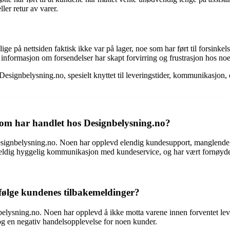
ler retur av varer.
lige på nettsiden faktisk ikke var på lager, noe som har ført til forsink
nformasjon om forsendelser har skapt forvirring og frustrasjon hos no
Designbelysning.no, spesielt knyttet til leveringstider, kommunikasjon,
som har handlet hos Designbelysning.no?
signbelysning.no. Noen har opplevd elendig kundesupport, manglende 
 veldig hyggelig kommunikasjon med kundeservice, og har vært fornøyde
ifølge kundenes tilbakemeldinger?
nbelysning.no. Noen har opplevd å ikke motta varene innen forventet l
n og en negativ handelsopplevelse for noen kunder.