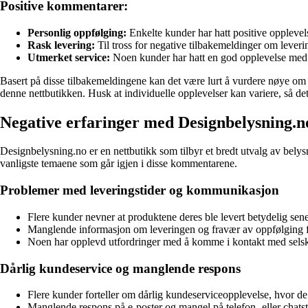
Positive kommentarer:
Personlig oppfølging:
Enkelte kunder har hatt positive opplevel
Rask levering:
Til tross for negative tilbakemeldinger om leveri
Utmerket service:
Noen kunder har hatt en god opplevelse med be
Basert på disse tilbakemeldingene kan det være lurt å vurdere nøye om 
denne nettbutikken. Husk at individuelle opplevelser kan variere, så d
Negative erfaringer med Designbelysning.n
Designbelysning.no er en nettbutikk som tilbyr et bredt utvalg av belys
vanligste temaene som går igjen i disse kommentarene.
Problemer med leveringstider og kommunikasjon
Flere kunder nevner at produktene deres ble levert betydelig senere 
Manglende informasjon om leveringen og fravær av oppfølging fra
Noen har opplevd utfordringer med å komme i kontakt med selskap
Dårlig kundeservice og manglende respons
Flere kunder forteller om dårlig kundeserviceopplevelse, hvor de 
Manglende respons på e-poster og mangel på telefon- eller chatstø