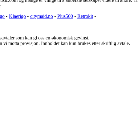
ic.com og mange er villige til å anbefale selskapet videre til andre. 
.
igo
•
Klaerigo
•
citymaid.no
•
Plus500
•
Retrokit
•
dsavtaler som kan gi oss en økonomisk gevinst.
vi motta provisjon. Innholdet kan kun brukes etter skriftlig avtale.