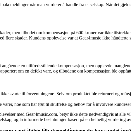
ilbakemeldinger når man vurderer å handle fra et selskap. Når det gjel
ader, men tilbudet om kompensasjon på 600 kroner var ikke tilstrekkel
med flere skader. Kundens opplevelse var at Gear4music ikke håndterte sit
t angående en utilfredsstillende kompensasjon, men opplevde manglende
 rapportert om en defekt vare, og tilbudene om kompensasjon ble oppfatte
 svarte til forventningene. Selv om produktet ble returnert og refusjon
te varer, noe som har ført til skuffelse og behov for å involvere kundeser
pplevelser med Gear4music.com, betyr ikke dette nødvendigvis at alle v
selskap, og ta informerte beslutninger basert på en helhetlig vurdering 
.com vært ifølge tilbakemeldingene du har samlet inn