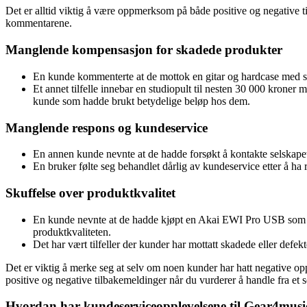
Det er alltid viktig å være oppmerksom på både positive og negative t
kommentarene.
Manglende kompensasjon for skadede produkter
En kunde kommenterte at de mottok en gitar og hardcase med sk
Et annet tilfelle innebar en studiopult til nesten 30 000 kroner 
kunde som hadde brukt betydelige beløp hos dem.
Manglende respons og kundeservice
En annen kunde nevnte at de hadde forsøkt å kontakte selskape
En bruker følte seg behandlet dårlig av kundeservice etter å ha
Skuffelse over produktkvalitet
En kunde nevnte at de hadde kjøpt en Akai EWI Pro USB som ikke
produktkvaliteten.
Det har vært tilfeller der kunder har mottatt skadede eller defek
Det er viktig å merke seg at selv om noen kunder har hatt negative o
positive og negative tilbakemeldinger når du vurderer å handle fra et 
Hvordan har kundeserviceopplevelsene til Gear4music