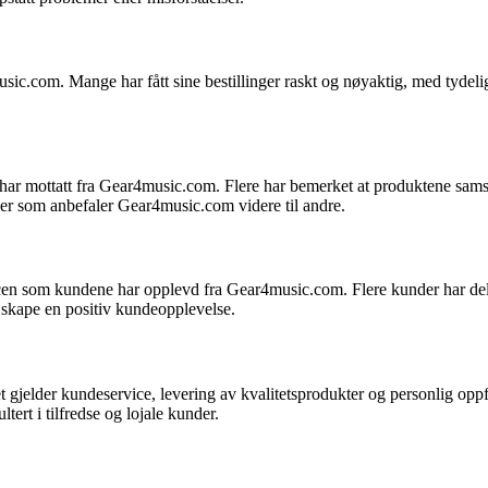
music.com. Mange har fått sine bestillinger raskt og nøyaktig, med tyd
har mottatt fra Gear4music.com. Flere har bemerket at produktene samsva
nder som anbefaler Gear4music.com videre til andre.
cen som kundene har opplevd fra Gear4music.com. Flere kunder har delt 
 å skape en positiv kundeopplevelse.
et gjelder kundeservice, levering av kvalitetsprodukter og personlig op
ert i tilfredse og lojale kunder.