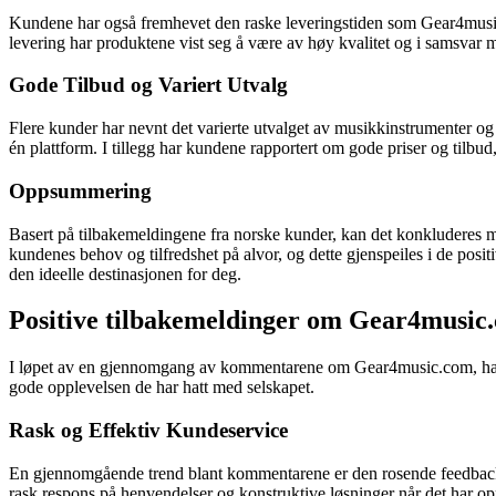
Kundene har også fremhevet den raske leveringstiden som Gear4music.c
levering har produktene vist seg å være av høy kvalitet og i samsvar me
Gode Tilbud og Variert Utvalg
Flere kunder har nevnt det varierte utvalget av musikkinstrumenter og l
én plattform. I tillegg har kundene rapportert om gode priser og tilbu
Oppsummering
Basert på tilbakemeldingene fra norske kunder, kan det konkluderes me
kundenes behov og tilfredshet på alvor, og dette gjenspeiles i de pos
den ideelle destinasjonen for deg.
Positive tilbakemeldinger om Gear4music
I løpet av en gjennomgang av kommentarene om Gear4music.com, har de
gode opplevelsen de har hatt med selskapet.
Rask og Effektiv Kundeservice
En gjennomgående trend blant kommentarene er den rosende feedbacke
rask respons på henvendelser og konstruktive løsninger når det har opp