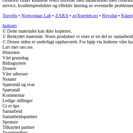
Generelt virker kundene svært tilfredse med samarbeidet med Gear4mus
service, kvalitetsprodukter og effektiv løsning av eventuelle problemer
Travelis
•
Norwegian Lab
•
ZARA
•
avXperten.no
•
Revolut
•
Klaer
Industri
© Dette materialet kan ikke kopieres.
© Beskyttet materiale. Noen produkter vi viser er en del av samarbei
© Denne siden er underlagt opphavsrett. For kjøp via lenkene våre kan 
Lær mer om oss
Historien
Vårt grunnlag
Bidragsytere
Donere
Våre adresser
Notater
Spørsmål og svar
Spørsmål
Kommentar
Ledige stillinger
Gi et tips
Samarbeid
Samarbeidspartner
Sponsor
Tilknyttet partner
Teammedlem