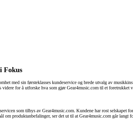
i Fokus
et med sin førsteklasses kundeservice og brede utvalg av musikkinstru
 videre for å utforske hva som gjør Gear4music.com til et foretrukket v
vicen som tilbys av Gear4music.com. Kundene har rost selskapet for r
ørsmål om produktanbefalinger, ser det ut til at Gear4music.com går lang