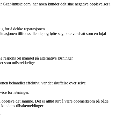
der Gear4music.com, har noen kunder delt sine negative opplevelser i
ig for å dekke reparasjonen.
uasjonen tilfredsstillende, og følte seg ikke verdsatt som en lojal
 respons og mangel på alternative løsninger.
t som utilstrekkelige.
en behandlet effektivt, var det skuffelse over selve
vice for løsninger.
il oppleve det samme. Det er alltid lurt å være oppmerksom på både
av kundens tilbakemeldinger.
?