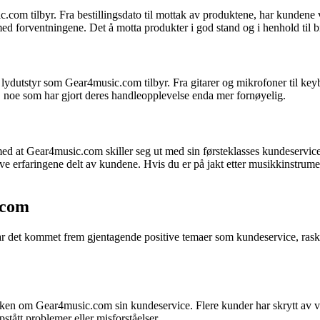
om tilbyr. Fra bestillingsdato til mottak av produktene, har kundene v
d forventningene. Det å motta produkter i god stand og i henhold til bild
ydutstyr som Gear4music.com tilbyr. Fra gitarer og mikrofoner til keyboa
d, noe som har gjort deres handleopplevelse enda mer fornøyelig.
d at Gear4music.com skiller seg ut med sin førsteklasses kundeservice,
itive erfaringene delt av kundene. Hvis du er på jakt etter musikkinstr
.com
t kommet frem gjentagende positive temaer som kundeservice, rask lev
n om Gear4music.com sin kundeservice. Flere kunder har skrytt av ve
stått problemer eller misforståelser.