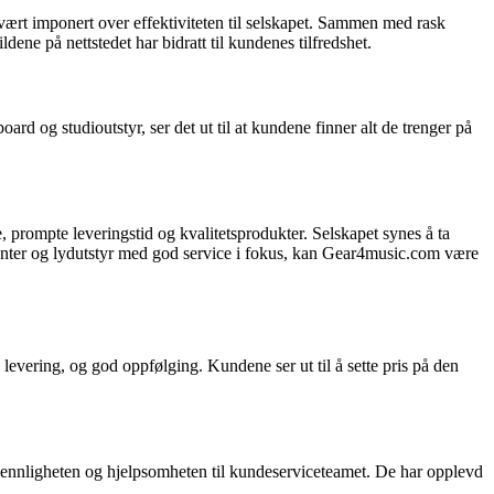
ært imponert over effektiviteten til selskapet. Sammen med rask
ene på nettstedet har bidratt til kundenes tilfredshet.
rd og studioutstyr, ser det ut til at kundene finner alt de trenger på
 prompte leveringstid og kvalitetsprodukter. Selskapet synes å ta
umenter og lydutstyr med god service i fokus, kan Gear4music.com være
ering, og god oppfølging. Kundene ser ut til å sette pris på den
nnligheten og hjelpsomheten til kundeserviceteamet. De har opplevd