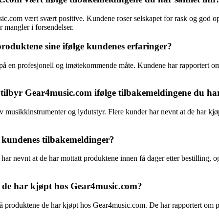
.com vært svært positive. Kundene roser selskapet for rask og god opp
r mangler i forsendelser.
roduktene sine ifølge kundenes erfaringer?
e på en profesjonell og imøtekommende måte. Kundene har rapportert om s
 tilbyr Gear4music.com ifølge tilbakemeldingene du ha
musikkinstrumenter og lydutstyr. Flere kunder har nevnt at de har kjøpt 
e kundenes tilbakemeldinger?
r nevnt at de har mottatt produktene innen få dager etter bestilling, o
 de har kjøpt hos Gear4music.com?
en på produktene de har kjøpt hos Gear4music.com. De har rapportert o