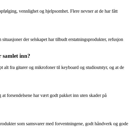
følging, vennlighet og hjelpsomhet. Flere nevner at de har fått
ituasjoner der selskapet har tilbudt erstatningsprodukter, refusjon
r samlet inn?
alt fra gitarer og mikrofoner til keyboard og studioutstyr, og at de
g at forsendelsene har vært godt pakket inn uten skader på
m produkter som samsvarer med forventningene, godt håndverk og gode