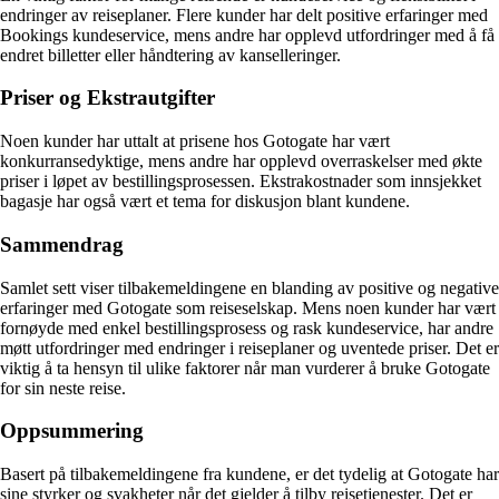
endringer av reiseplaner. Flere kunder har delt positive erfaringer med
Bookings kundeservice, mens andre har opplevd utfordringer med å få
endret billetter eller håndtering av kanselleringer.
Priser og Ekstrautgifter
Noen kunder har uttalt at prisene hos Gotogate har vært
konkurransedyktige, mens andre har opplevd overraskelser med økte
priser i løpet av bestillingsprosessen. Ekstrakostnader som innsjekket
bagasje har også vært et tema for diskusjon blant kundene.
Sammendrag
Samlet sett viser tilbakemeldingene en blanding av positive og negative
erfaringer med Gotogate som reiseselskap. Mens noen kunder har vært
fornøyde med enkel bestillingsprosess og rask kundeservice, har andre
møtt utfordringer med endringer i reiseplaner og uventede priser. Det er
viktig å ta hensyn til ulike faktorer når man vurderer å bruke Gotogate
for sin neste reise.
Oppsummering
Basert på tilbakemeldingene fra kundene, er det tydelig at Gotogate har
sine styrker og svakheter når det gjelder å tilby reisetjenester. Det er