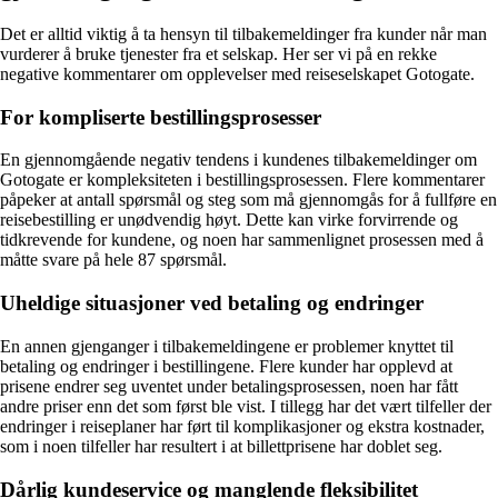
Det er alltid viktig å ta hensyn til tilbakemeldinger fra kunder når man
vurderer å bruke tjenester fra et selskap. Her ser vi på en rekke
negative kommentarer om opplevelser med reiseselskapet Gotogate.
For kompliserte bestillingsprosesser
En gjennomgående negativ tendens i kundenes tilbakemeldinger om
Gotogate er kompleksiteten i bestillingsprosessen. Flere kommentarer
påpeker at antall spørsmål og steg som må gjennomgås for å fullføre en
reisebestilling er unødvendig høyt. Dette kan virke forvirrende og
tidkrevende for kundene, og noen har sammenlignet prosessen med å
måtte svare på hele 87 spørsmål.
Uheldige situasjoner ved betaling og endringer
En annen gjenganger i tilbakemeldingene er problemer knyttet til
betaling og endringer i bestillingene. Flere kunder har opplevd at
prisene endrer seg uventet under betalingsprosessen, noen har fått
andre priser enn det som først ble vist. I tillegg har det vært tilfeller der
endringer i reiseplaner har ført til komplikasjoner og ekstra kostnader,
som i noen tilfeller har resultert i at billettprisene har doblet seg.
Dårlig kundeservice og manglende fleksibilitet