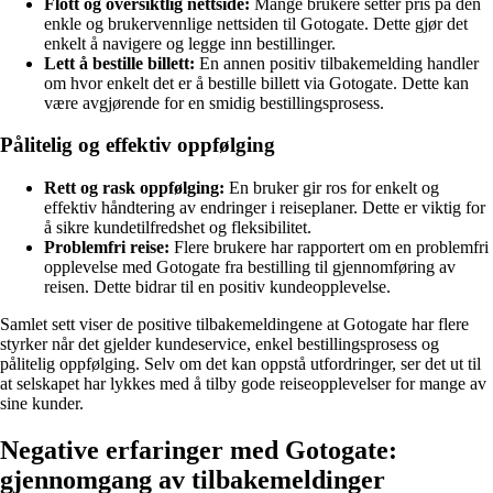
Flott og oversiktlig nettside:
Mange brukere setter pris på den
enkle og brukervennlige nettsiden til Gotogate. Dette gjør det
enkelt å navigere og legge inn bestillinger.
Lett å bestille billett:
En annen positiv tilbakemelding handler
om hvor enkelt det er å bestille billett via Gotogate. Dette kan
være avgjørende for en smidig bestillingsprosess.
Pålitelig og effektiv oppfølging
Rett og rask oppfølging:
En bruker gir ros for enkelt og
effektiv håndtering av endringer i reiseplaner. Dette er viktig for
å sikre kundetilfredshet og fleksibilitet.
Problemfri reise:
Flere brukere har rapportert om en problemfri
opplevelse med Gotogate fra bestilling til gjennomføring av
reisen. Dette bidrar til en positiv kundeopplevelse.
Samlet sett viser de positive tilbakemeldingene at Gotogate har flere
styrker når det gjelder kundeservice, enkel bestillingsprosess og
pålitelig oppfølging. Selv om det kan oppstå utfordringer, ser det ut til
at selskapet har lykkes med å tilby gode reiseopplevelser for mange av
sine kunder.
Negative erfaringer med Gotogate:
gjennomgang av tilbakemeldinger