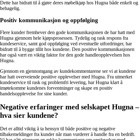
Dette har bidratt til å gjøre deres møbelkjøp hos Hugna både enkelt og
behagelig.
Positiv kommunikasjon og oppfølging
Flere kunder fremhever den gode kommunikasjonen de har hatt med
Hugna gjennom hele kjøpsprosessen. Tydelig og rask respons fra
kundeservice, samt god oppfølging ved eventuelle utfordringer, har
bidratt til å bygge tillit hos kundene. Den positive kommunikasjonen
har også vært en viktig faktor for den gode handleopplevelsen hos
Hugna.
Gjennom en gjennomgang av kundekommentarene ser vi at kundene
har hatt overveiende positive opplevelser med Hugna. Fra utmerket
kundeservice til rask og problemfri levering, har Hugna klart å
imøtekomme kundenes forventninger og skape en positiv
handelsopplevelse for sine kunder.
Negative erfaringer med selskapet Hugna –
hva sier kundene?
Det er alltid viktig å ta hensyn til både positive og negative
tilbakemeldinger fra kunder når man vurderer å handle fra en bedrift.
Vi har gått gjennom en rekke kommentarer om opplevelser med