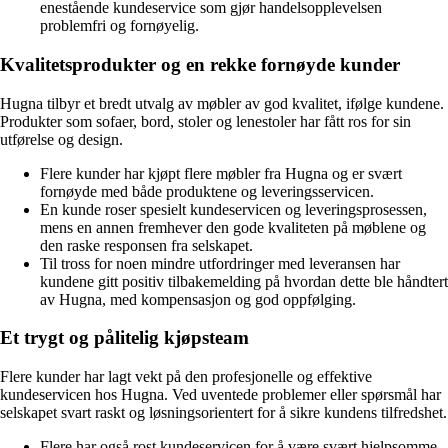
enestående kundeservice som gjør handelsopplevelsen
problemfri og fornøyelig.
Kvalitetsprodukter og en rekke fornøyde kunder
Hugna tilbyr et bredt utvalg av møbler av god kvalitet, ifølge kundene.
Produkter som sofaer, bord, stoler og lenestoler har fått ros for sin
utførelse og design.
Flere kunder har kjøpt flere møbler fra Hugna og er svært
fornøyde med både produktene og leveringsservicen.
En kunde roser spesielt kundeservicen og leveringsprosessen,
mens en annen fremhever den gode kvaliteten på møblene og
den raske responsen fra selskapet.
Til tross for noen mindre utfordringer med leveransen har
kundene gitt positiv tilbakemelding på hvordan dette ble håndtert
av Hugna, med kompensasjon og god oppfølging.
Et trygt og pålitelig kjøpsteam
Flere kunder har lagt vekt på den profesjonelle og effektive
kundeservicen hos Hugna. Ved uventede problemer eller spørsmål har
selskapet svart raskt og løsningsorientert for å sikre kundens tilfredshet.
Flere har også rost kundeservicen for å være svært hjelpsomme