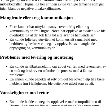
møbelbedriften Hugna, og her er noen av de vanlige temaene som går
igjen blant de negative tilbakekallingene:
Manglende eller treg kommunikasjon
Flere kunder har uttrykt misnøye over dårlig eller treg
kommunikasjon fra Hugna. Noen har opplevd at avtaler ikke ble
overholdt, og at det tok lang tid å få svar på henvendelser.
En kunde følte seg utnyttet i et kommersielt samarbeid med
bedriften og beskrev en negativ opplevelse av manglende
oppfølging og kommunikasjon.
Problemer med levering og montering
En kunde ga tilbakemelding om at det var feil med leveransen av
en sofa og beskrev en utfordrende prosess med å få løst
problemet.
En annen kunde påpekte at selv om det ble lovet hjelp til å bære
møblene inn i leiligheten, ble dette ikke utført som avtalt.
Vanskeligheter med retur
En kunde hadde en negativ opplevelse med returpolitikken til
Hugna. Selv om det ble reklamert med gratis 30 dagers retur,