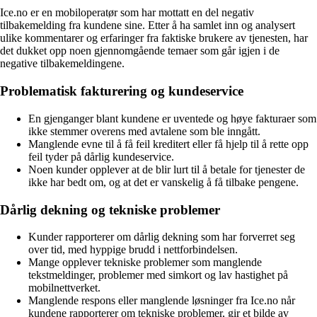
Ice.no er en mobiloperatør som har mottatt en del negativ
tilbakemelding fra kundene sine. Etter å ha samlet inn og analysert
ulike kommentarer og erfaringer fra faktiske brukere av tjenesten, har
det dukket opp noen gjennomgående temaer som går igjen i de
negative tilbakemeldingene.
Problematisk fakturering og kundeservice
En gjenganger blant kundene er uventede og høye fakturaer som
ikke stemmer overens med avtalene som ble inngått.
Manglende evne til å få feil kreditert eller få hjelp til å rette opp
feil tyder på dårlig kundeservice.
Noen kunder opplever at de blir lurt til å betale for tjenester de
ikke har bedt om, og at det er vanskelig å få tilbake pengene.
Dårlig dekning og tekniske problemer
Kunder rapporterer om dårlig dekning som har forverret seg
over tid, med hyppige brudd i nettforbindelsen.
Mange opplever tekniske problemer som manglende
tekstmeldinger, problemer med simkort og lav hastighet på
mobilnettverket.
Manglende respons eller manglende løsninger fra Ice.no når
kundene rapporterer om tekniske problemer, gir et bilde av