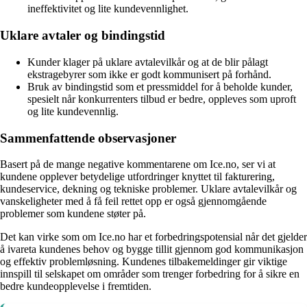
ineffektivitet og lite kundevennlighet.
Uklare avtaler og bindingstid
Kunder klager på uklare avtalevilkår og at de blir pålagt
ekstragebyrer som ikke er godt kommunisert på forhånd.
Bruk av bindingstid som et pressmiddel for å beholde kunder,
spesielt når konkurrenters tilbud er bedre, oppleves som uproft
og lite kundevennlig.
Sammenfattende observasjoner
Basert på de mange negative kommentarene om Ice.no, ser vi at
kundene opplever betydelige utfordringer knyttet til fakturering,
kundeservice, dekning og tekniske problemer. Uklare avtalevilkår og
vanskeligheter med å få feil rettet opp er også gjennomgående
problemer som kundene støter på.
Det kan virke som om Ice.no har et forbedringspotensial når det gjelder
å ivareta kundenes behov og bygge tillit gjennom god kommunikasjon
og effektiv problemløsning. Kundenes tilbakemeldinger gir viktige
innspill til selskapet om områder som trenger forbedring for å sikre en
bedre kundeopplevelse i fremtiden.