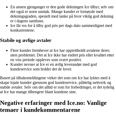
En annen gjenganger er den gode dekningen Ice tilbyr, selv om
det også er noen unntak. Mange kunder er fornøyde med
dekningsgraden, spesielt med tanke på hvor viktig god dekning
er i dagens samfunn.
Ice får ros for å tilby god pris per dags dato sammenlignet med
konkurrentene.
Stabile og ærlige avtaler
Flere kunder fremhever at Ice har opprettholdt avtalene deres
uten problemer. Det at Ice ikke har endret pris eller kvalitet etter
en viss periode oppleves som svært positivt.
Kunder nevner at Ice er en ærlig leverandør med god
kundeservice som holder det de lover.
Basert på tilbakemeldingene virker det som om Ice har lyktes med å
skape lojale kunder gjennom god kundeservice, pålitelig nettverk og
stabile avtaler. Selv om det alltid er rom for forbedringer, er det tydelig
at Ice har mange tilhengere blant kundene sine.
Negative erfaringer med Ice.no: Vanlige
temaer i kundekommentarene