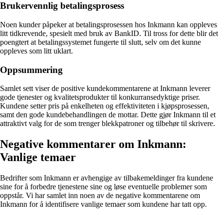
Brukervennlig betalingsprosess
Noen kunder påpeker at betalingsprosessen hos Inkmann kan oppleves
litt tidkrevende, spesielt med bruk av BankID. Til tross for dette blir det
poengtert at betalingssystemet fungerte til slutt, selv om det kunne
oppleves som litt uklart.
Oppsummering
Samlet sett viser de positive kundekommentarene at Inkmann leverer
gode tjenester og kvalitetsprodukter til konkurransedyktige priser.
Kundene setter pris på enkelheten og effektiviteten i kjøpsprosessen,
samt den gode kundebehandlingen de mottar. Dette gjør Inkmann til et
attraktivt valg for de som trenger blekkpatroner og tilbehør til skrivere.
Negative kommentarer om Inkmann:
Vanlige temaer
Bedrifter som Inkmann er avhengige av tilbakemeldinger fra kundene
sine for å forbedre tjenestene sine og løse eventuelle problemer som
oppstår. Vi har samlet inn noen av de negative kommentarene om
Inkmann for å identifisere vanlige temaer som kundene har tatt opp.