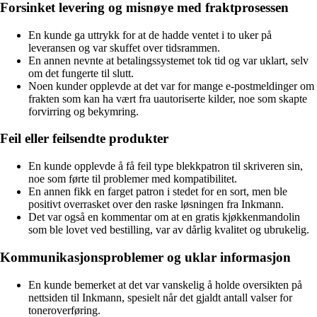
Forsinket levering og misnøye med fraktprosessen
En kunde ga uttrykk for at de hadde ventet i to uker på
leveransen og var skuffet over tidsrammen.
En annen nevnte at betalingssystemet tok tid og var uklart, selv
om det fungerte til slutt.
Noen kunder opplevde at det var for mange e-postmeldinger om
frakten som kan ha vært fra uautoriserte kilder, noe som skapte
forvirring og bekymring.
Feil eller feilsendte produkter
En kunde opplevde å få feil type blekkpatron til skriveren sin,
noe som førte til problemer med kompatibilitet.
En annen fikk en farget patron i stedet for en sort, men ble
positivt overrasket over den raske løsningen fra Inkmann.
Det var også en kommentar om at en gratis kjøkkenmandolin
som ble lovet ved bestilling, var av dårlig kvalitet og ubrukelig.
Kommunikasjonsproblemer og uklar informasjon
En kunde bemerket at det var vanskelig å holde oversikten på
nettsiden til Inkmann, spesielt når det gjaldt antall valser for
toneroverføring.