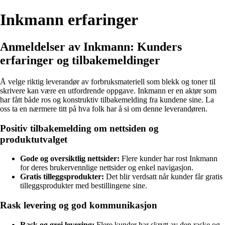
Inkmann erfaringer
Anmeldelser av Inkmann: Kunders
erfaringer og tilbakemeldinger
Å velge riktig leverandør av forbruksmateriell som blekk og toner til
skrivere kan være en utfordrende oppgave. Inkmann er en aktør som
har fått både ros og konstruktiv tilbakemelding fra kundene sine. La
oss ta en nærmere titt på hva folk har å si om denne leverandøren.
Positiv tilbakemelding om nettsiden og
produktutvalget
Gode og oversiktlig nettsider:
Flere kunder har rost Inkmann
for deres brukervennlige nettsider og enkel navigasjon.
Gratis tilleggsprodukter:
Det blir verdsatt når kunder får gratis
tilleggsprodukter med bestillingene sine.
Rask levering og god kommunikasjon
Rask og grei levering:
Flere kunder har skrytt av den raske og