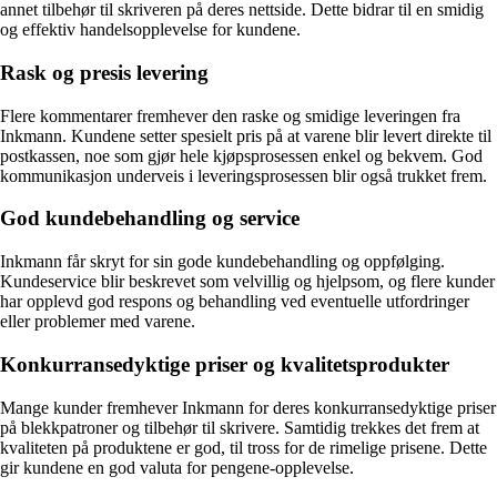
annet tilbehør til skriveren på deres nettside. Dette bidrar til en smidig
og effektiv handelsopplevelse for kundene.
Rask og presis levering
Flere kommentarer fremhever den raske og smidige leveringen fra
Inkmann. Kundene setter spesielt pris på at varene blir levert direkte til
postkassen, noe som gjør hele kjøpsprosessen enkel og bekvem. God
kommunikasjon underveis i leveringsprosessen blir også trukket frem.
God kundebehandling og service
Inkmann får skryt for sin gode kundebehandling og oppfølging.
Kundeservice blir beskrevet som velvillig og hjelpsom, og flere kunder
har opplevd god respons og behandling ved eventuelle utfordringer
eller problemer med varene.
Konkurransedyktige priser og kvalitetsprodukter
Mange kunder fremhever Inkmann for deres konkurransedyktige priser
på blekkpatroner og tilbehør til skrivere. Samtidig trekkes det frem at
kvaliteten på produktene er god, til tross for de rimelige prisene. Dette
gir kundene en god valuta for pengene-opplevelse.