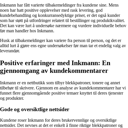
Inkmann har fått varierte tilbakemeldinger fra kundene sine. Mens
noen har hatt positive opplevelser med rask levering, god
kundebehandling og konkurransedyktige priser, er det også kunder
som har støtt på utfordringer relatert til bestillinger og produktkvalitet.
Det kan være lurt å undersøke nærmere og vurdere individuelle behov
før man handler hos Inkmann.
Husk at tilbakemeldinger kan variere fra person til person, og det er
alltid lurt å gjøre ens egne undersøkelser før man tar et endelig valg av
leverandør.
Positive erfaringer med Inkmann: En
gjennomgang av kundekommentarer
Inkmann er en nettbutikk som tilbyr blekkpatroner, tonere og annet
tilbehør til skrivere. Gjennom en analyse av kundekommentarer har vi
funnet flere gjennomgående positive temaer knyttet til deres tjenester
og produkter.
Gode og oversiktlige nettsider
Kundene roser Inkmann for deres brukervennlige og oversiktlige
nettsider. Det nevnes at det er enkelt å finne riktige blekkpatroner og