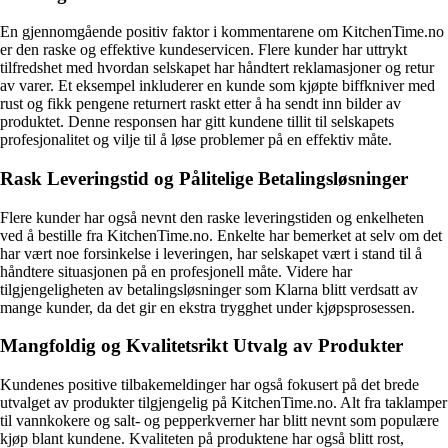
En gjennomgående positiv faktor i kommentarene om KitchenTime.no
er den raske og effektive kundeservicen. Flere kunder har uttrykt
tilfredshet med hvordan selskapet har håndtert reklamasjoner og retur
av varer. Et eksempel inkluderer en kunde som kjøpte biffkniver med
rust og fikk pengene returnert raskt etter å ha sendt inn bilder av
produktet. Denne responsen har gitt kundene tillit til selskapets
profesjonalitet og vilje til å løse problemer på en effektiv måte.
Rask Leveringstid og Pålitelige Betalingsløsninger
Flere kunder har også nevnt den raske leveringstiden og enkelheten
ved å bestille fra KitchenTime.no. Enkelte har bemerket at selv om det
har vært noe forsinkelse i leveringen, har selskapet vært i stand til å
håndtere situasjonen på en profesjonell måte. Videre har
tilgjengeligheten av betalingsløsninger som Klarna blitt verdsatt av
mange kunder, da det gir en ekstra trygghet under kjøpsprosessen.
Mangfoldig og Kvalitetsrikt Utvalg av Produkter
Kundenes positive tilbakemeldinger har også fokusert på det brede
utvalget av produkter tilgjengelig på KitchenTime.no. Alt fra taklamper
til vannkokere og salt- og pepperkverner har blitt nevnt som populære
kjøp blant kundene. Kvaliteten på produktene har også blitt rost,