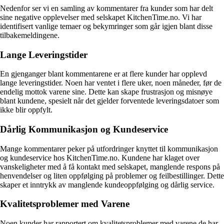
Nedenfor ser vi en samling av kommentarer fra kunder som har delt
sine negative opplevelser med selskapet KitchenTime.no. Vi har
identifisert vanlige temaer og bekymringer som går igjen blant disse
tilbakemeldingene.
Lange Leveringstider
En gjenganger blant kommentarene er at flere kunder har opplevd
lange leveringstider. Noen har ventet i flere uker, noen måneder, før de
endelig mottok varene sine. Dette kan skape frustrasjon og misnøye
blant kundene, spesielt når det gjelder forventede leveringsdatoer som
ikke blir oppfylt.
Dårlig Kommunikasjon og Kundeservice
Mange kommentarer peker på utfordringer knyttet til kommunikasjon
og kundeservice hos KitchenTime.no. Kundene har klaget over
vanskeligheter med å få kontakt med selskapet, manglende respons på
henvendelser og liten oppfølging på problemer og feilbestillinger. Dette
skaper et inntrykk av manglende kundeoppfølging og dårlig service.
Kvalitetsproblemer med Varene
Noen kunder har rapportert om kvalitetsproblemer med varene de har