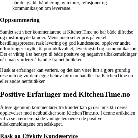
når det gjaldt håndtering av returer, refusjoner og
kommunikasjon om leveranse.
Oppsummering
Samlet sett viser kommentarene at KitchenTime.no har både tilfredse
og misfornøyde kunder. Mens noen setter pris på enkel
bestillingsprosess, rask levering og god kundestøtte, opplever andre
utfordringer knyttet til produktkvalitet, leveringstid og kommunikasjon.
Det er viktig å ta hensyn til både positive og negative tilbakemeldinger
når man vurderer å handle fra nettbutikken.
Husk at erfaringer kan variere, og det kan være lurt å gjøre grundig
research og vurdere egne behov før man handler fra KitchenTime.no
eller andre nettbutikker.
Positive Erfaringer med KitchenTime.no
Å lese gjennom kommentarer fra kunder kan gi oss innsikt i deres
opplevelser med nettbutikker som KitchenTime.no. I denne artikkelen
vil vi se nærmere på de vanlige temaene i de positive
tilbakemeldingene om selskapet.
Rask og Effektiv Kundeservice