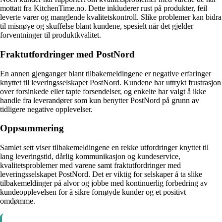
mottatt fra KitchenTime.no. Dette inkluderer rust på produkter, feil
leverte varer og manglende kvalitetskontroll. Slike problemer kan bidra
til misnøye og skuffelse blant kundene, spesielt når det gjelder
forventninger til produktkvalitet.
Fraktutfordringer med PostNord
En annen gjenganger blant tilbakemeldingene er negative erfaringer
knyttet til leveringsselskapet PostNord. Kundene har uttrykt frustrasjon
over forsinkede eller tapte forsendelser, og enkelte har valgt å ikke
handle fra leverandører som kun benytter PostNord på grunn av
tidligere negative opplevelser.
Oppsummering
Samlet sett viser tilbakemeldingene en rekke utfordringer knyttet til
lang leveringstid, dårlig kommunikasjon og kundeservice,
kvalitetsproblemer med varene samt fraktutfordringer med
leveringsselskapet PostNord. Det er viktig for selskaper å ta slike
tilbakemeldinger på alvor og jobbe med kontinuerlig forbedring av
kundeopplevelsen for å sikre fornøyde kunder og et positivt
omdømme.