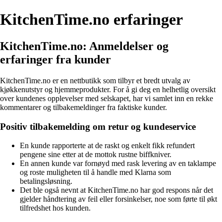
KitchenTime.no erfaringer
KitchenTime.no: Anmeldelser og
erfaringer fra kunder
KitchenTime.no er en nettbutikk som tilbyr et bredt utvalg av
kjøkkenutstyr og hjemmeprodukter. For å gi deg en helhetlig oversikt
over kundenes opplevelser med selskapet, har vi samlet inn en rekke
kommentarer og tilbakemeldinger fra faktiske kunder.
Positiv tilbakemelding om retur og kundeservice
En kunde rapporterte at de raskt og enkelt fikk refundert
pengene sine etter at de mottok rustne biffkniver.
En annen kunde var fornøyd med rask levering av en taklampe
og roste muligheten til å handle med Klarna som
betalingsløsning.
Det ble også nevnt at KitchenTime.no har god respons når det
gjelder håndtering av feil eller forsinkelser, noe som førte til økt
tilfredshet hos kunden.