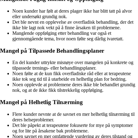
Noen kunder har følt at deres plager ikke har blitt tatt på alvor
eller undersøkt grundig nok.
Det ble nevnt en opplevelse av overfladisk behandling, der det
ikke ble lagt nok vekt på å finne årsaken til problemene.
Manglende oppfølging etter behandling var også et
gjennomgående tema, hvor noen følte seg dårlig ivaretatt.
Mangel på Tilpassede Behandlingsplaner
En del kunder uttrykte misnøye over mangelen på konkrete og
tilpassede trenings- eller behandlingsplaner.
Noen følte at de kun fikk overfladiske råd eller at terapeutene
ikke tok seg tid til å utarbeide en helhetlig plan for bedring.
Noen opplevde at problemene deres ikke ble behandlet grundig
nok, og at de ikke fikk tilstrekkelig oppfølging.
Mangel på Helhetlig Tilnærming
Flere kunder nevnte at de savnet en mer helhetlig tilnærming til
deres helseproblemer.
Det ble påpekt at terapeutene fokuserte for mye på symptomer
og for lite på årsakene bak problemene.
Noen savnet en mer omfattende vurdering av deres tilstand og