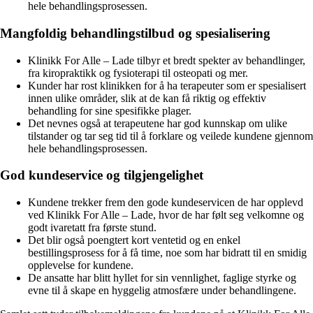
hele behandlingsprosessen.
Mangfoldig behandlingstilbud og spesialisering
Klinikk For Alle – Lade tilbyr et bredt spekter av behandlinger,
fra kiropraktikk og fysioterapi til osteopati og mer.
Kunder har rost klinikken for å ha terapeuter som er spesialisert
innen ulike områder, slik at de kan få riktig og effektiv
behandling for sine spesifikke plager.
Det nevnes også at terapeutene har god kunnskap om ulike
tilstander og tar seg tid til å forklare og veilede kundene gjennom
hele behandlingsprosessen.
God kundeservice og tilgjengelighet
Kundene trekker frem den gode kundeservicen de har opplevd
ved Klinikk For Alle – Lade, hvor de har følt seg velkomne og
godt ivaretatt fra første stund.
Det blir også poengtert kort ventetid og en enkel
bestillingsprosess for å få time, noe som har bidratt til en smidig
opplevelse for kundene.
De ansatte har blitt hyllet for sin vennlighet, faglige styrke og
evne til å skape en hyggelig atmosfære under behandlingene.