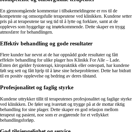
En gjennomgående kommentar i tilbakemeldingene er ros til de
kompetente og omsorgsfulle terapeutene ved klinikken. Kundene setter
pris på at terapeutene tar seg tid til å lytte og forklare, samt at de
oppleves som hyggelige og imøtekommende. Dette skaper en trygg
atmosfære for behandlingen.
Effektiv behandling og gode resultater
Flere kunder har nevnt at de har oppnådd gode resultater og fått
effektiv behandling for ulike plager hos Klinikk For Alle – Lade.
Enten det gjelder fysioterapi, kiropraktikk eller osteopati, har kundene
følt seg sett og fått hjelp til å løse sine helseproblemer. Dette har bidratt
til en positiv opplevelse og bedring av deres tilstand.
Profesjonalitet og faglig styrke
Kundene uttrykker tillit til terapeutenes profesjonalitet og faglige styrke
ved klinikken. De føler seg ivaretatt og trygge på at de mottar riktig
behandling for sine plager. Dette skaper en god relasjon mellom
terapeut og pasient, noe som er avgjørende for et vellykket
behandlingsforløp.
God tilgjengelighet og service