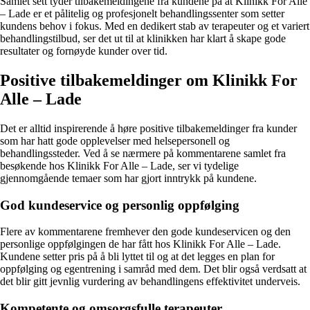
Samlet sett tyder tilbakemeldingene fra kundene på at Klinikk For Alle
– Lade er et pålitelig og profesjonelt behandlingssenter som setter
kundens behov i fokus. Med en dedikert stab av terapeuter og et variert
behandlingstilbud, ser det ut til at klinikken har klart å skape gode
resultater og fornøyde kunder over tid.
Positive tilbakemeldinger om Klinikk For
Alle – Lade
Det er alltid inspirerende å høre positive tilbakemeldinger fra kunder
som har hatt gode opplevelser med helsepersonell og
behandlingssteder. Ved å se nærmere på kommentarene samlet fra
besøkende hos Klinikk For Alle – Lade, ser vi tydelige
gjennomgående temaer som har gjort inntrykk på kundene.
God kundeservice og personlig oppfølging
Flere av kommentarene fremhever den gode kundeservicen og den
personlige oppfølgingen de har fått hos Klinikk For Alle – Lade.
Kundene setter pris på å bli lyttet til og at det legges en plan for
oppfølging og egentrening i samråd med dem. Det blir også verdsatt at
det blir gitt jevnlig vurdering av behandlingens effektivitet underveis.
Kompetente og omsorgsfulle terapeuter