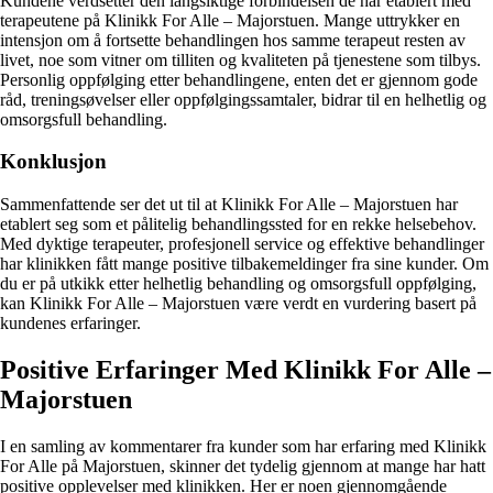
Kundene verdsetter den langsiktige forbindelsen de har etablert med
terapeutene på Klinikk For Alle – Majorstuen. Mange uttrykker en
intensjon om å fortsette behandlingen hos samme terapeut resten av
livet, noe som vitner om tilliten og kvaliteten på tjenestene som tilbys.
Personlig oppfølging etter behandlingene, enten det er gjennom gode
råd, treningsøvelser eller oppfølgingssamtaler, bidrar til en helhetlig og
omsorgsfull behandling.
Konklusjon
Sammenfattende ser det ut til at Klinikk For Alle – Majorstuen har
etablert seg som et pålitelig behandlingssted for en rekke helsebehov.
Med dyktige terapeuter, profesjonell service og effektive behandlinger
har klinikken fått mange positive tilbakemeldinger fra sine kunder. Om
du er på utkikk etter helhetlig behandling og omsorgsfull oppfølging,
kan Klinikk For Alle – Majorstuen være verdt en vurdering basert på
kundenes erfaringer.
Positive Erfaringer Med Klinikk For Alle –
Majorstuen
I en samling av kommentarer fra kunder som har erfaring med Klinikk
For Alle på Majorstuen, skinner det tydelig gjennom at mange har hatt
positive opplevelser med klinikken. Her er noen gjennomgående