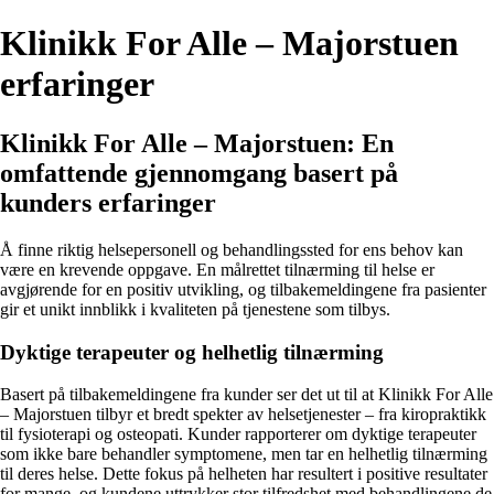
Klinikk For Alle – Majorstuen
erfaringer
Klinikk For Alle – Majorstuen: En
omfattende gjennomgang basert på
kunders erfaringer
Å finne riktig helsepersonell og behandlingssted for ens behov kan
være en krevende oppgave. En målrettet tilnærming til helse er
avgjørende for en positiv utvikling, og tilbakemeldingene fra pasienter
gir et unikt innblikk i kvaliteten på tjenestene som tilbys.
Dyktige terapeuter og helhetlig tilnærming
Basert på tilbakemeldingene fra kunder ser det ut til at Klinikk For Alle
– Majorstuen tilbyr et bredt spekter av helsetjenester – fra kiropraktikk
til fysioterapi og osteopati. Kunder rapporterer om dyktige terapeuter
som ikke bare behandler symptomene, men tar en helhetlig tilnærming
til deres helse. Dette fokus på helheten har resultert i positive resultater
for mange, og kundene uttrykker stor tilfredshet med behandlingene de