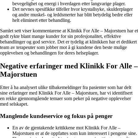
bevegelighet og energi i hverdagen etter langvarige plager.
Det nevnes spesifikke tilfeller hvor krystallsyke, skulderplager
og andre muskel- og leddsmerter har blitt betydelig bedre eller
helt eliminert etter behandling.
Samlet sett viser kommentarene at Klinikk For Alle – Majorstuen har et
godt rykte blant mange kunder for sin profesjonalitet, effektive
behandlinger og god service. Det er tydelig at klinikken har et dedikert
team av terapeuter som jobber mot å gi kundene den beste mulige
opplevelsen og behandlingen for deres helseplager.
Negative erfaringer med Klinikk For Alle –
Majorstuen
Etter å ha analysert ulike tilbakemeldinger fra pasienter som har delt
sine erfaringer med Klinikk For Alle – Majorstuen, har vi identifisert
en rekke gjennomgående temaer som peker på negative opplevelser
med selskapet.
Manglende kundeservice og fokus på penger
En av de gjentakende kritikkene mot Klinikk For Alle –
Majorstuen er at de oppfattes som kun interessert i pengene sine.