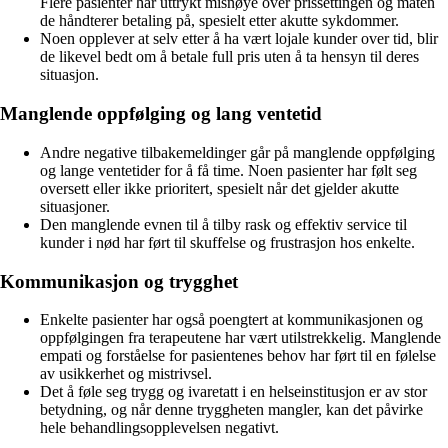
Flere pasienter har uttrykt misnøye over prissettingen og måten
de håndterer betaling på, spesielt etter akutte sykdommer.
Noen opplever at selv etter å ha vært lojale kunder over tid, blir
de likevel bedt om å betale full pris uten å ta hensyn til deres
situasjon.
Manglende oppfølging og lang ventetid
Andre negative tilbakemeldinger går på manglende oppfølging
og lange ventetider for å få time. Noen pasienter har følt seg
oversett eller ikke prioritert, spesielt når det gjelder akutte
situasjoner.
Den manglende evnen til å tilby rask og effektiv service til
kunder i nød har ført til skuffelse og frustrasjon hos enkelte.
Kommunikasjon og trygghet
Enkelte pasienter har også poengtert at kommunikasjonen og
oppfølgingen fra terapeutene har vært utilstrekkelig. Manglende
empati og forståelse for pasientenes behov har ført til en følelse
av usikkerhet og mistrivsel.
Det å føle seg trygg og ivaretatt i en helseinstitusjon er av stor
betydning, og når denne tryggheten mangler, kan det påvirke
hele behandlingsopplevelsen negativt.