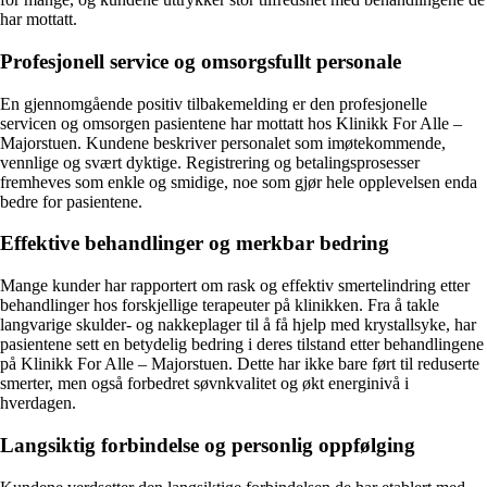
har mottatt.
Profesjonell service og omsorgsfullt personale
En gjennomgående positiv tilbakemelding er den profesjonelle
servicen og omsorgen pasientene har mottatt hos Klinikk For Alle –
Majorstuen. Kundene beskriver personalet som imøtekommende,
vennlige og svært dyktige. Registrering og betalingsprosesser
fremheves som enkle og smidige, noe som gjør hele opplevelsen enda
bedre for pasientene.
Effektive behandlinger og merkbar bedring
Mange kunder har rapportert om rask og effektiv smertelindring etter
behandlinger hos forskjellige terapeuter på klinikken. Fra å takle
langvarige skulder- og nakkeplager til å få hjelp med krystallsyke, har
pasientene sett en betydelig bedring i deres tilstand etter behandlingene
på Klinikk For Alle – Majorstuen. Dette har ikke bare ført til reduserte
smerter, men også forbedret søvnkvalitet og økt energinivå i
hverdagen.
Langsiktig forbindelse og personlig oppfølging