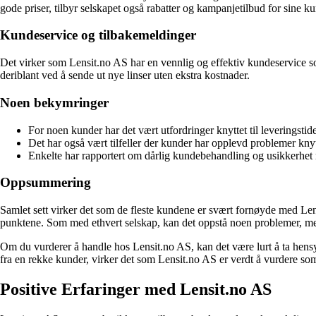
gode priser, tilbyr selskapet også rabatter og kampanjetilbud for sine ku
Kundeservice og tilbakemeldinger
Det virker som Lensit.no AS har en vennlig og effektiv kundeservice som
deriblant ved å sende ut nye linser uten ekstra kostnader.
Noen bekymringer
For noen kunder har det vært utfordringer knyttet til leveringstide
Det har også vært tilfeller der kunder har opplevd problemer knyt
Enkelte har rapportert om dårlig kundebehandling og usikkerhet r
Oppsummering
Samlet sett virker det som de fleste kundene er svært fornøyde med Lens
punktene. Som med ethvert selskap, kan det oppstå noen problemer, men d
Om du vurderer å handle hos Lensit.no AS, kan det være lurt å ta hensy
fra en rekke kunder, virker det som Lensit.no AS er verdt å vurdere som
Positive Erfaringer med Lensit.no AS