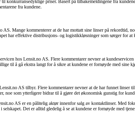
r til konkurransedyktige priser. Basert på tilbakemeldingene fra kundene,
entarene fra kundene.
o AS. Mange kommenterer at de har mottatt sine linser på rekordtid, noen
pet har effektive distribusjons- og logistikkløsninger som sørger for at 
rvicen hos Lensit.no AS. Flere kommentarer nevner at kundeservicen ha
llige til å gå ekstra langt for å sikre at kundene er fornøyde med sine kj
nsit.no AS tilbyr. Flere kommentarer nevner at de har funnet linser ti
der, noe som ytterligere bidrar til å gjøre det økonomisk gunstig for ku
sit.no AS er en pålitelig aktør innenfor salg av kontaktlinser. Med fok
 i selskapet. Det er alltid gledelig å se at kundene er fornøyde med tjene