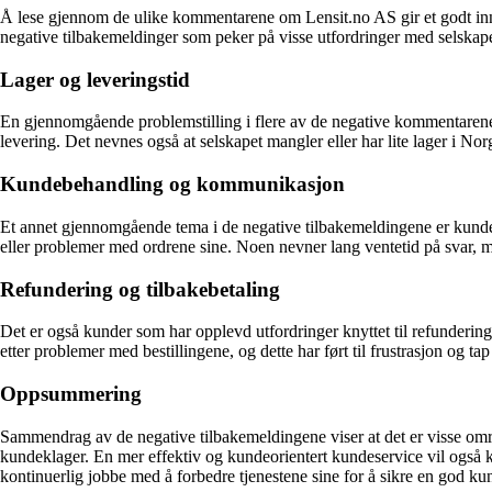
Å lese gjennom de ulike kommentarene om Lensit.no AS gir et godt innb
negative tilbakemeldinger som peker på visse utfordringer med selskape
Lager og leveringstid
En gjennomgående problemstilling i flere av de negative kommentarene h
levering. Det nevnes også at selskapet mangler eller har lite lager i Nor
Kundebehandling og kommunikasjon
Et annet gjennomgående tema i de negative tilbakemeldingene er kund
eller problemer med ordrene sine. Noen nevner lang ventetid på svar, 
Refundering og tilbakebetaling
Det er også kunder som har opplevd utfordringer knyttet til refundering o
etter problemer med bestillingene, og dette har ført til frustrasjon og tap av
Oppsummering
Sammendrag av de negative tilbakemeldingene viser at det er visse områ
kundeklager. En mer effektiv og kundeorientert kundeservice vil også kun
kontinuerlig jobbe med å forbedre tjenestene sine for å sikre en god k