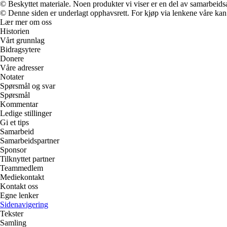
© Beskyttet materiale. Noen produkter vi viser er en del av samarbeid
© Denne siden er underlagt opphavsrett. For kjøp via lenkene våre kan v
Lær mer om oss
Historien
Vårt grunnlag
Bidragsytere
Donere
Våre adresser
Notater
Spørsmål og svar
Spørsmål
Kommentar
Ledige stillinger
Gi et tips
Samarbeid
Samarbeidspartner
Sponsor
Tilknyttet partner
Teammedlem
Mediekontakt
Kontakt oss
Egne lenker
Sidenavigering
Tekster
Samling