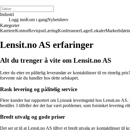
Industri
Logg inn
Kom i gang
Nyhetsbrev
Kategorier
Karriere
Kontor
Revisjon
Læring
Konferanser
Lager
Lokaler
Markedsføri
Lensit.no AS erfaringer
Alt du trenger å vite om Lensit.no AS
Leter du etter en pålitelig leverandør av kontaktlinser til en rimelig p
forvente når du handler hos dette selskapet.
Rask levering og pålitelig service
Flere kunder har rapportert om Lynrask leveringstid hos Lensit.no AS. No
bestiller. I tilfeller der det har vært problemer, som forsinket levering
Bredt utvalg og gode priser
Det ser ut til at Lensit.no AS tilbyr et bredt utvalg av kontaktlinser til 