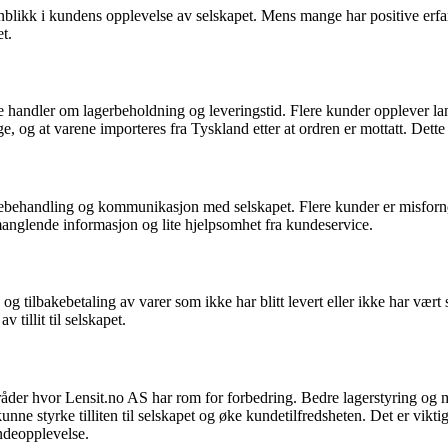
likk i kundens opplevelse av selskapet. Mens mange har positive erfar
t.
andler om lagerbeholdning og leveringstid. Flere kunder opplever lange 
ge, og at varene importeres fra Tyskland etter at ordren er mottatt. Dett
ebehandling og kommunikasjon med selskapet. Flere kunder er misfornø
manglende informasjon og lite hjelpsomhet fra kundeservice.
g tilbakebetaling av varer som ikke har blitt levert eller ikke har vært 
 tillit til selskapet.
der hvor Lensit.no AS har rom for forbedring. Bedre lagerstyring og me
ne styrke tilliten til selskapet og øke kundetilfredsheten. Det er viktig
undeopplevelse.