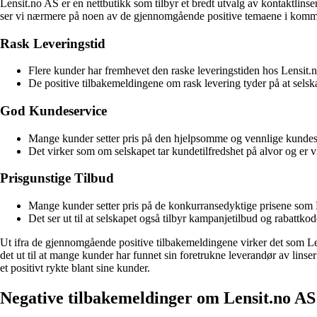
Lensit.no AS er en nettbutikk som tilbyr et bredt utvalg av kontaktlinse
ser vi nærmere på noen av de gjennomgående positive temaene i komm
Rask Leveringstid
Flere kunder har fremhevet den raske leveringstiden hos Lensit.n
De positive tilbakemeldingene om rask levering tyder på at selska
God Kundeservice
Mange kunder setter pris på den hjelpsomme og vennlige kundese
Det virker som om selskapet tar kundetilfredshet på alvor og er vi
Prisgunstige Tilbud
Mange kunder setter pris på de konkurransedyktige prisene som Le
Det ser ut til at selskapet også tilbyr kampanjetilbud og rabattko
Ut ifra de gjennomgående positive tilbakemeldingene virker det som Len
det ut til at mange kunder har funnet sin foretrukne leverandør av linser
et positivt rykte blant sine kunder.
Negative tilbakemeldinger om Lensit.no AS