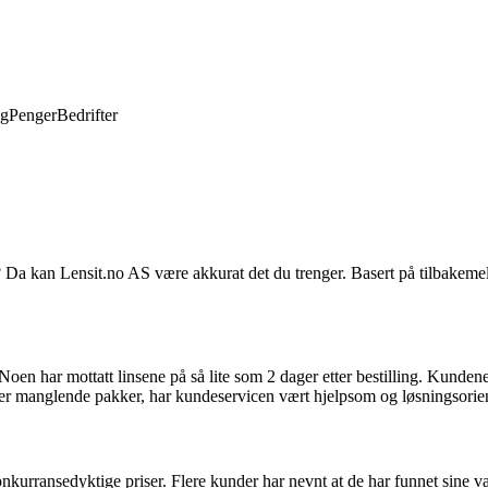
ng
Penger
Bedrifter
ris? Da kan Lensit.no AS være akkurat det du trenger. Basert på tilbakem
en har mottatt linsene på så lite som 2 dager etter bestilling. Kundene r
 eller manglende pakker, har kundeservicen vært hjelpsom og løsningsorien
konkurransedyktige priser. Flere kunder har nevnt at de har funnet sine vanl