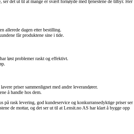
 ser det ut til at mange er svært fornøyde med tjenestene de tilbyr. Her
 allerede dagen etter bestilling.
kundene får produktene sine i tide.
r løst problemer raskt og effektivt.
øp.
l lavere priser sammenlignet med andre leverandører.
ndene å handle hos dem.
us på rask levering, god kundeservice og konkurransedyktige priser ser
stene de mottar, og det ser ut til at Lensit.no AS har klart å bygge opp