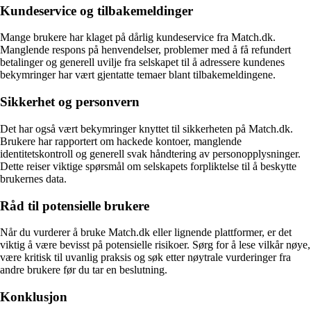
Kundeservice og tilbakemeldinger
Mange brukere har klaget på dårlig kundeservice fra Match.dk.
Manglende respons på henvendelser, problemer med å få refundert
betalinger og generell uvilje fra selskapet til å adressere kundenes
bekymringer har vært gjentatte temaer blant tilbakemeldingene.
Sikkerhet og personvern
Det har også vært bekymringer knyttet til sikkerheten på Match.dk.
Brukere har rapportert om hackede kontoer, manglende
identitetskontroll og generell svak håndtering av personopplysninger.
Dette reiser viktige spørsmål om selskapets forpliktelse til å beskytte
brukernes data.
Råd til potensielle brukere
Når du vurderer å bruke Match.dk eller lignende plattformer, er det
viktig å være bevisst på potensielle risikoer. Sørg for å lese vilkår nøye,
være kritisk til uvanlig praksis og søk etter nøytrale vurderinger fra
andre brukere før du tar en beslutning.
Konklusjon