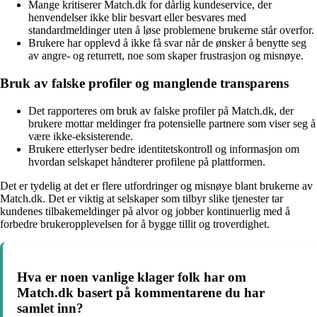
Mange kritiserer Match.dk for dårlig kundeservice, der
henvendelser ikke blir besvart eller besvares med
standardmeldinger uten å løse problemene brukerne står overfor.
Brukere har opplevd å ikke få svar når de ønsker å benytte seg
av angre- og returrett, noe som skaper frustrasjon og misnøye.
Bruk av falske profiler og manglende transparens
Det rapporteres om bruk av falske profiler på Match.dk, der
brukere mottar meldinger fra potensielle partnere som viser seg å
være ikke-eksisterende.
Brukere etterlyser bedre identitetskontroll og informasjon om
hvordan selskapet håndterer profilene på plattformen.
Det er tydelig at det er flere utfordringer og misnøye blant brukerne av
Match.dk. Det er viktig at selskaper som tilbyr slike tjenester tar
kundenes tilbakemeldinger på alvor og jobber kontinuerlig med å
forbedre brukeropplevelsen for å bygge tillit og troverdighet.
Hva er noen vanlige klager folk har om
Match.dk basert på kommentarene du har
samlet inn?