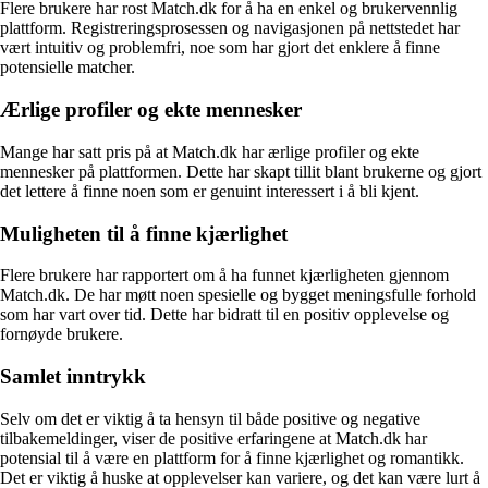
Flere brukere har rost Match.dk for å ha en enkel og brukervennlig
plattform. Registreringsprosessen og navigasjonen på nettstedet har
vært intuitiv og problemfri, noe som har gjort det enklere å finne
potensielle matcher.
Ærlige profiler og ekte mennesker
Mange har satt pris på at Match.dk har ærlige profiler og ekte
mennesker på plattformen. Dette har skapt tillit blant brukerne og gjort
det lettere å finne noen som er genuint interessert i å bli kjent.
Muligheten til å finne kjærlighet
Flere brukere har rapportert om å ha funnet kjærligheten gjennom
Match.dk. De har møtt noen spesielle og bygget meningsfulle forhold
som har vart over tid. Dette har bidratt til en positiv opplevelse og
fornøyde brukere.
Samlet inntrykk
Selv om det er viktig å ta hensyn til både positive og negative
tilbakemeldinger, viser de positive erfaringene at Match.dk har
potensial til å være en plattform for å finne kjærlighet og romantikk.
Det er viktig å huske at opplevelser kan variere, og det kan være lurt å