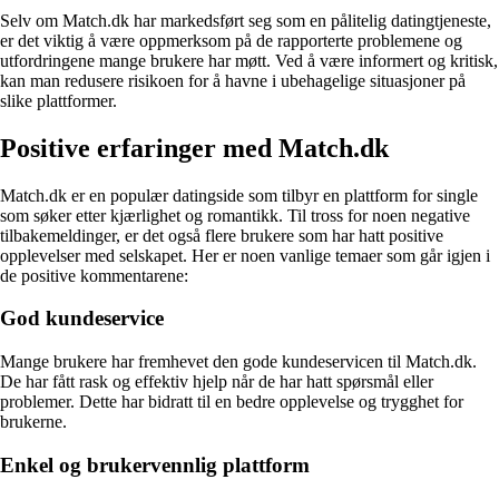
Selv om Match.dk har markedsført seg som en pålitelig datingtjeneste,
er det viktig å være oppmerksom på de rapporterte problemene og
utfordringene mange brukere har møtt. Ved å være informert og kritisk,
kan man redusere risikoen for å havne i ubehagelige situasjoner på
slike plattformer.
Positive erfaringer med Match.dk
Match.dk er en populær datingside som tilbyr en plattform for single
som søker etter kjærlighet og romantikk. Til tross for noen negative
tilbakemeldinger, er det også flere brukere som har hatt positive
opplevelser med selskapet. Her er noen vanlige temaer som går igjen i
de positive kommentarene:
God kundeservice
Mange brukere har fremhevet den gode kundeservicen til Match.dk.
De har fått rask og effektiv hjelp når de har hatt spørsmål eller
problemer. Dette har bidratt til en bedre opplevelse og trygghet for
brukerne.
Enkel og brukervennlig plattform