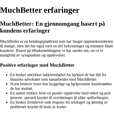
MuchBetter erfaringer
MuchBetter: En gjennomgang basert på
kundens erfaringer
MuchBetter er en betalingsplattform som har fanget oppmerksomheten
til mange, men det har også vært en del bekymringer og misnøye blant
kundene. Basert på tilbakemeldingene vi har samlet inn, ser vi et
mangfold av synspunkter og opplevelser.
Positive erfaringer med MuchBetter
En bruker uttrykker takknemlighet for hjelpen de har fått fra
litauiske advokater som samarbeider med MuchBetter.
Noen brukere roser den hyggelige og hjelpsomme kundestøtten
de har mottatt.
En annen trekker frem en positiv opplevelse med enkel og god
tjeneste, spesielt knyttet til overføringer til ulike spillselskaper.
En bruker fremhever rask respons fra selskapet og løsning av
problemer knyttet til bruk av kortet.