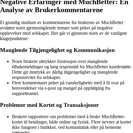
Negative Erfaringer med MuchBetter: En
Analyse av Brukerkommentarene
Et grundig studium av kommentarene fra brukerne av MuchBetter
avslører noen gjennomgående temaer som peker på negative
opplevelser med selskapet. Her går vi gjennom noen av de vanligste
klagepunktene:
Manglende Tilgjengelighet og Kommunikasjon
Noen brukere uttrykker frustrasjon over manglende
tilbakemeldinger og lang responstid fra MuchBetter kundestøtte.
Dette gir inntrykk av dårlig tilgjengelighet og manglende
responsivitet fra selskapet.
Flere kommentarer peker på vanskeligheter med å få svar på
henvendelser via e-post og mangel på oppfølging fra
supportteamet.
Problemer med Kortet og Transaksjoner
Brukere rapporterer om problemer med å bruke MuchBetter-
kortet til betalinger, både online og fysisk. Flere nevner at kortet
ikke fungerer i butikker, ved kontantuttak eller på bestemte
nettsteder.