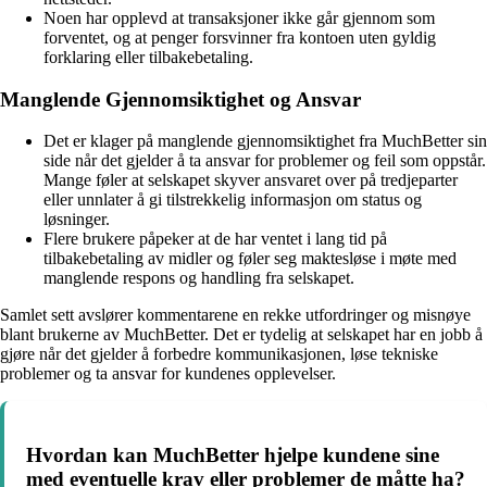
Noen har opplevd at transaksjoner ikke går gjennom som
forventet, og at penger forsvinner fra kontoen uten gyldig
forklaring eller tilbakebetaling.
Manglende Gjennomsiktighet og Ansvar
Det er klager på manglende gjennomsiktighet fra MuchBetter sin
side når det gjelder å ta ansvar for problemer og feil som oppstår.
Mange føler at selskapet skyver ansvaret over på tredjeparter
eller unnlater å gi tilstrekkelig informasjon om status og
løsninger.
Flere brukere påpeker at de har ventet i lang tid på
tilbakebetaling av midler og føler seg maktesløse i møte med
manglende respons og handling fra selskapet.
Samlet sett avslører kommentarene en rekke utfordringer og misnøye
blant brukerne av MuchBetter. Det er tydelig at selskapet har en jobb å
gjøre når det gjelder å forbedre kommunikasjonen, løse tekniske
problemer og ta ansvar for kundenes opplevelser.
Hvordan kan MuchBetter hjelpe kundene sine
med eventuelle krav eller problemer de måtte ha?