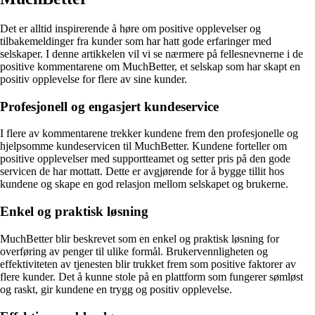
Det er alltid inspirerende å høre om positive opplevelser og
tilbakemeldinger fra kunder som har hatt gode erfaringer med
selskaper. I denne artikkelen vil vi se nærmere på fellesnevnerne i de
positive kommentarene om MuchBetter, et selskap som har skapt en
positiv opplevelse for flere av sine kunder.
Profesjonell og engasjert kundeservice
I flere av kommentarene trekker kundene frem den profesjonelle og
hjelpsomme kundeservicen til MuchBetter. Kundene forteller om
positive opplevelser med supportteamet og setter pris på den gode
servicen de har mottatt. Dette er avgjørende for å bygge tillit hos
kundene og skape en god relasjon mellom selskapet og brukerne.
Enkel og praktisk løsning
MuchBetter blir beskrevet som en enkel og praktisk løsning for
overføring av penger til ulike formål. Brukervennligheten og
effektiviteten av tjenesten blir trukket frem som positive faktorer av
flere kunder. Det å kunne stole på en plattform som fungerer sømløst
og raskt, gir kundene en trygg og positiv opplevelse.