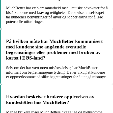
MuchBetter har etablert samarbeid med litauiske advokater for å
bistå kundene med krav og rettigheter. Dette viser at selskapet
tar kundenes bekymringer på alvor og jobber aktivt for å løse
potensielle utfordringer.
På hvilken måte har MuchBetter kommunisert
med kundene sine angående eventuelle
begrensninger eller problemer med bruken av
kortet i EØS-land?
Selv om det har vært noen misforståelser, har MuchBetter
informert om begrensningene tydelig. Det er viktig at kundene
er oppmerksomme på slike begrensninger for å unngå misnøye.
Hvordan beskriver brukere opplevelsen av
kundestøtten hos MuchBetter?
Mange brukere roser MuchBetters hyggelige og hjelpsomme