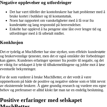
Negative opplevelser og utfordringer
Det har vært tilfeller der kontobrukere har hatt problemer med å
bruke kortet i butikker og til kontantuttak.
Noen har rapportert om vanskeligheter med å få svar fra
kundestøtte og lang responstid på henvendelser.
Enkelte har opplevd å ha pengene sine låst over lengre tid og
utfordringer med å få utbetalt midler.
Konklusjon
Det er tydelig at MuchBetter har sine styrker, som effektiv kundestøtte
og brukervennlige tjenester, men det er også områder der forbedringer
kan gjøres. Kundenes erfaringer spenner fra positiv til negativ, og det
er viktig for selskapet å lytte til tilbakemeldingene og jobbe mot å løse
eventuelle bekymringer.
For de som vurderer å bruke MuchBetter, er det verdt å være
oppmerksom på både de positive og negative sidene som er blitt nevnt
av eksisterende brukere. Å gjøre grundig research og vurdere ens egne
behov og preferanser er alltid klokt før man tar en endelig beslutning.
Positive erfaringer med selskapet
MuchBetter