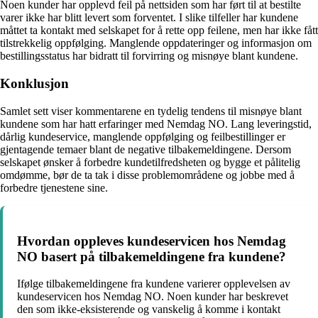
Noen kunder har opplevd feil på nettsiden som har ført til at bestilte
varer ikke har blitt levert som forventet. I slike tilfeller har kundene
måttet ta kontakt med selskapet for å rette opp feilene, men har ikke fått
tilstrekkelig oppfølging. Manglende oppdateringer og informasjon om
bestillingsstatus har bidratt til forvirring og misnøye blant kundene.
Konklusjon
Samlet sett viser kommentarene en tydelig tendens til misnøye blant
kundene som har hatt erfaringer med Nemdag NO. Lang leveringstid,
dårlig kundeservice, manglende oppfølging og feilbestillinger er
gjentagende temaer blant de negative tilbakemeldingene. Dersom
selskapet ønsker å forbedre kundetilfredsheten og bygge et pålitelig
omdømme, bør de ta tak i disse problemområdene og jobbe med å
forbedre tjenestene sine.
Hvordan oppleves kundeservicen hos Nemdag
NO basert på tilbakemeldingene fra kundene?
Ifølge tilbakemeldingene fra kundene varierer opplevelsen av
kundeservicen hos Nemdag NO. Noen kunder har beskrevet
den som ikke-eksisterende og vanskelig å komme i kontakt