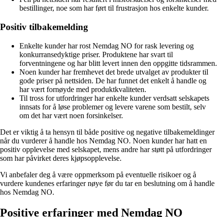
bestillinger, noe som har ført til frustrasjon hos enkelte kunder.
Positiv tilbakemelding
Enkelte kunder har rost Nemdag NO for rask levering og
konkurransedyktige priser. Produktene har svart til
forventningene og har blitt levert innen den oppgitte tidsrammen.
Noen kunder har fremhevet det brede utvalget av produkter til
gode priser på nettsiden. De har funnet det enkelt å handle og
har vært fornøyde med produktkvaliteten.
Til tross for utfordringer har enkelte kunder verdsatt selskapets
innsats for å løse problemer og levere varene som bestilt, selv
om det har vært noen forsinkelser.
Det er viktig å ta hensyn til både positive og negative tilbakemeldinger
når du vurderer å handle hos Nemdag NO. Noen kunder har hatt en
positiv opplevelse med selskapet, mens andre har støtt på utfordringer
som har påvirket deres kjøpsopplevelse.
Vi anbefaler deg å være oppmerksom på eventuelle risikoer og å
vurdere kundenes erfaringer nøye før du tar en beslutning om å handle
hos Nemdag NO.
Positive erfaringer med Nemdag NO