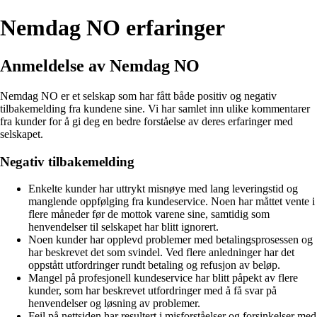
Nemdag NO erfaringer
Anmeldelse av Nemdag NO
Nemdag NO er et selskap som har fått både positiv og negativ
tilbakemelding fra kundene sine. Vi har samlet inn ulike kommentarer
fra kunder for å gi deg en bedre forståelse av deres erfaringer med
selskapet.
Negativ tilbakemelding
Enkelte kunder har uttrykt misnøye med lang leveringstid og
manglende oppfølging fra kundeservice. Noen har måttet vente i
flere måneder før de mottok varene sine, samtidig som
henvendelser til selskapet har blitt ignorert.
Noen kunder har opplevd problemer med betalingsprosessen og
har beskrevet det som svindel. Ved flere anledninger har det
oppstått utfordringer rundt betaling og refusjon av beløp.
Mangel på profesjonell kundeservice har blitt påpekt av flere
kunder, som har beskrevet utfordringer med å få svar på
henvendelser og løsning av problemer.
Feil på nettsiden har resultert i misforståelser og forsinkelser med