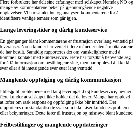
Flere forbrukere har delt sine erfaringer med selskapet Nemdag NO og
mange av kommentarene peker på gjennomgående negative
opplevelser. Vi har samlet inn og analysert kommentarene for å
identifisere vanlige temaer som går igjen.
Lange leveringstider og dårlig kundeservice
En gjenganger blant kommentarene er frustrasjon over lang ventetid på
leveranser. Noen kunder har ventet i flere måneder uten å motta varene
de har bestilt. Samtidig rapporteres det om vanskeligheter med å
komme i kontakt med kundeservice. Flere har forsøkt å henvende seg
for å få informasjon om bestillingene sine, men har opplevd å ikke få
svar eller å få intetsigende svar etter lang ventetid.
Manglende oppfølging og dårlig kommunikasjon
I tillegg til problemene med lang leveringstid og kundeservice, nevner
flere kunder at selskapet ikke holder det de lover. Mange har opplevd
at løfter om rask respons og oppfølging ikke blir innfridd. Det
rapporteres om standardiserte svar som ikke løser kundenes problemer
eller bekymringer. Dette fører til frustrasjon og misnøye blant kundene.
Feilbestillinger og manglende oppdateringer