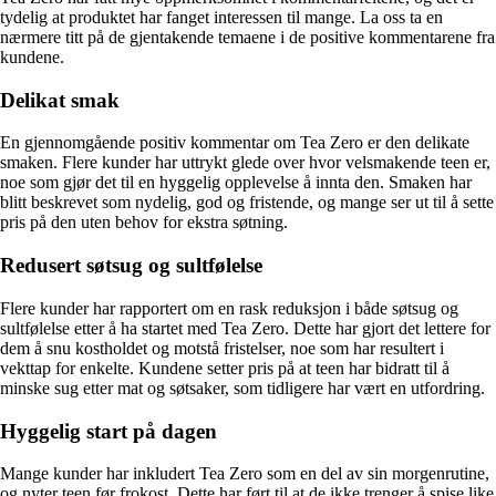
tydelig at produktet har fanget interessen til mange. La oss ta en
nærmere titt på de gjentakende temaene i de positive kommentarene fra
kundene.
Delikat smak
En gjennomgående positiv kommentar om Tea Zero er den delikate
smaken. Flere kunder har uttrykt glede over hvor velsmakende teen er,
noe som gjør det til en hyggelig opplevelse å innta den. Smaken har
blitt beskrevet som nydelig, god og fristende, og mange ser ut til å sette
pris på den uten behov for ekstra søtning.
Redusert søtsug og sultfølelse
Flere kunder har rapportert om en rask reduksjon i både søtsug og
sultfølelse etter å ha startet med Tea Zero. Dette har gjort det lettere for
dem å snu kostholdet og motstå fristelser, noe som har resultert i
vekttap for enkelte. Kundene setter pris på at teen har bidratt til å
minske sug etter mat og søtsaker, som tidligere har vært en utfordring.
Hyggelig start på dagen
Mange kunder har inkludert Tea Zero som en del av sin morgenrutine,
og nyter teen før frokost. Dette har ført til at de ikke trenger å spise like