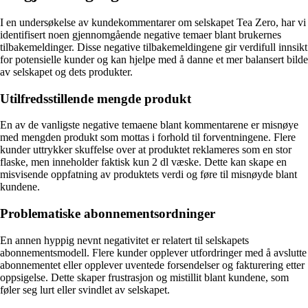
I en undersøkelse av kundekommentarer om selskapet Tea Zero, har vi
identifisert noen gjennomgående negative temaer blant brukernes
tilbakemeldinger. Disse negative tilbakemeldingene gir verdifull innsikt
for potensielle kunder og kan hjelpe med å danne et mer balansert bilde
av selskapet og dets produkter.
Utilfredsstillende mengde produkt
En av de vanligste negative temaene blant kommentarene er misnøye
med mengden produkt som mottas i forhold til forventningene. Flere
kunder uttrykker skuffelse over at produktet reklameres som en stor
flaske, men inneholder faktisk kun 2 dl væske. Dette kan skape en
misvisende oppfatning av produktets verdi og føre til misnøyde blant
kundene.
Problematiske abonnementsordninger
En annen hyppig nevnt negativitet er relatert til selskapets
abonnementsmodell. Flere kunder opplever utfordringer med å avslutte
abonnementet eller opplever uventede forsendelser og fakturering etter
oppsigelse. Dette skaper frustrasjon og mistillit blant kundene, som
føler seg lurt eller svindlet av selskapet.