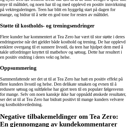
mye til måltidet, og noen har til og med opplevd en positiv innvirkning
på vektreguleringen. Teen har blitt en hyggelig start på dagen for
mange, og bidrar til å sette en god tone for resten av måltidet.
Støtte til kostholds- og treningsendringer
Flere kunder har kommentert at Tea Zero har vært til stor støtte i deres
endringsreise når det gjelder både kosthold og trening. De har opplevd
enklere overgang til et sunnere livsstil, da teen har hjulpet dem med å
takle utfordringer knyttet til matbehov og søtsug. Dette har resultert i
en positiv endring i deres vekt og helse.
Oppsummering
Sammenfattende ser det ut til at Tea Zero har hatt en positiv effekt på
flere kunders livsstil og helse. Den delikate smaken og evnen til å
redusere søtsug og sultfølelse har gjort teen til en populær følgesvenn
for mange. Selv om noen kanskje ikke har oppnådd ønskede resultater,
ser det ut til at Tea Zero har bidratt positivt til mange kunders velvære
og kostholdsveiledning.
Negative tilbakemeldinger om Tea Zero:
En gjennomgang av kundekommentarer