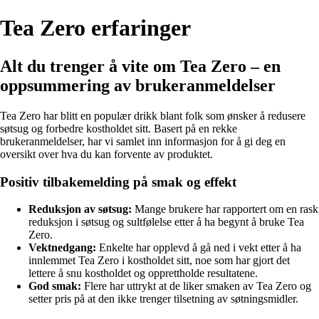
Tea Zero erfaringer
Alt du trenger å vite om Tea Zero – en
oppsummering av brukeranmeldelser
Tea Zero har blitt en populær drikk blant folk som ønsker å redusere
søtsug og forbedre kostholdet sitt. Basert på en rekke
brukeranmeldelser, har vi samlet inn informasjon for å gi deg en
oversikt over hva du kan forvente av produktet.
Positiv tilbakemelding på smak og effekt
Reduksjon av søtsug:
Mange brukere har rapportert om en rask
reduksjon i søtsug og sultfølelse etter å ha begynt å bruke Tea
Zero.
Vektnedgang:
Enkelte har opplevd å gå ned i vekt etter å ha
innlemmet Tea Zero i kostholdet sitt, noe som har gjort det
lettere å snu kostholdet og opprettholde resultatene.
God smak:
Flere har uttrykt at de liker smaken av Tea Zero og
setter pris på at den ikke trenger tilsetning av søtningsmidler.