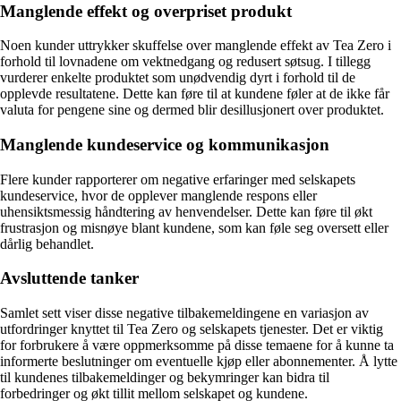
Manglende effekt og overpriset produkt
Noen kunder uttrykker skuffelse over manglende effekt av Tea Zero i
forhold til lovnadene om vektnedgang og redusert søtsug. I tillegg
vurderer enkelte produktet som unødvendig dyrt i forhold til de
opplevde resultatene. Dette kan føre til at kundene føler at de ikke får
valuta for pengene sine og dermed blir desillusjonert over produktet.
Manglende kundeservice og kommunikasjon
Flere kunder rapporterer om negative erfaringer med selskapets
kundeservice, hvor de opplever manglende respons eller
uhensiktsmessig håndtering av henvendelser. Dette kan føre til økt
frustrasjon og misnøye blant kundene, som kan føle seg oversett eller
dårlig behandlet.
Avsluttende tanker
Samlet sett viser disse negative tilbakemeldingene en variasjon av
utfordringer knyttet til Tea Zero og selskapets tjenester. Det er viktig
for forbrukere å være oppmerksomme på disse temaene for å kunne ta
informerte beslutninger om eventuelle kjøp eller abonnementer. Å lytte
til kundenes tilbakemeldinger og bekymringer kan bidra til
forbedringer og økt tillit mellom selskapet og kundene.