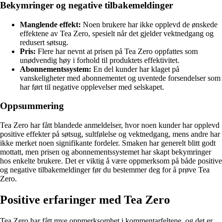
Bekymringer og negative tilbakemeldinger
Manglende effekt:
Noen brukere har ikke opplevd de ønskede
effektene av Tea Zero, spesielt når det gjelder vektnedgang og
redusert søtsug.
Pris:
Flere har nevnt at prisen på Tea Zero oppfattes som
unødvendig høy i forhold til produktets effektivitet.
Abonnementssystem:
En del kunder har klaget på
vanskeligheter med abonnementet og uventede forsendelser som
har ført til negative opplevelser med selskapet.
Oppsummering
Tea Zero har fått blandede anmeldelser, hvor noen kunder har opplevd
positive effekter på søtsug, sultfølelse og vektnedgang, mens andre har
ikke merket noen signifikante fordeler. Smaken har generelt blitt godt
mottatt, men prisen og abonnementssystemet har skapt bekymringer
hos enkelte brukere. Det er viktig å være oppmerksom på både positive
og negative tilbakemeldinger før du bestemmer deg for å prøve Tea
Zero.
Positive erfaringer med Tea Zero
Tea Zero har fått mye oppmerksomhet i kommentarfeltene, og det er