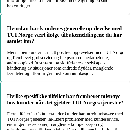
utfordringer med å få en tilfredsstillende løsning på sine
bekymringer.
Hvordan har kundenes generelle opplevelse med
TUI Norge vært ifølge tilbakemeldingene du har
samlet inn?
Mens noen kunder har hatt positive opplevelser med TUI Norge
og fremhevet god service og hjelpsomme medarbeidere, har
andre opplevd frustrasjon og skuffelse over selskapets
håndtering av situasjoner som endrede flytider, manglende
fasiliteter og utfordringer med kommunikasjon.
Hvilke spesifikke tilfeller har fremhevet misnøye
hos kunder når det gjelder TUI Norges tjenester?
Flere tilfeller har blitt nevnt der kunder har uttrykt misnøye med
TUI Norges tjenester, inkludert problemer med kundeservice,
endringer i reiseplaner, manglende kompensasjon og
utfordringer med tilgjengelighet. Disse tilfellene har bidratt til at