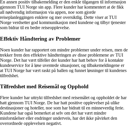
En annen positiv tilbakemelding er den enkle tilgangen til informasjon
gjennom TUI Norge sin app. Flere kunder har kommentert at de fikk
all nødvendig informasjon via appen, noe som gjorde
reiseplanleggingen enklere og mer oversiktlig. Dette viser at TUI
Norge verdsetter god kommunikasjon med kundene og tilbyr tjenester
som bidrar til en bedre reiseopplevelse.
Effektiv Håndtering av Problemer
Noen kunder har rapportert om mindre problemer under reisen, men de
trekker frem den effektive håndteringen av disse problemene av TUI
Norge. Det har vært tilfeller der kunder har hatt behov for å kontakte
kundeservice for å løse uventede situasjoner, og tilbakemeldingene er
at TUI Norge har vært raskt på ballen og funnet løsninger til kundenes
tilfredshet.
Tilfredshet med Reisemål og Opphold
Flere kunder har uttrykt tilfredshet med reisemålet og oppholdet de har
hatt gjennom TUI Norge. De har hatt positive opplevelser på ulike
destinasjoner og hoteller, noe som har bidratt til en minneverdig ferie.
Kundene har også bemerket at selv om det har vært mindre
misforståelser eller endringer underveis, har det ikke påvirket den
overordnede opplevelsen negativt.