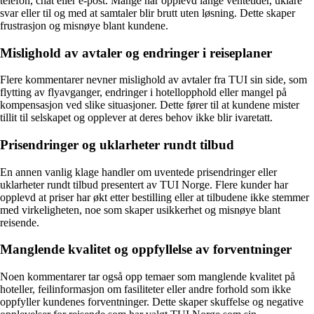
telefon, chat eller e-post. Mange har opplevd lange ventetider, uklare
svar eller til og med at samtaler blir brutt uten løsning. Dette skaper
frustrasjon og misnøye blant kundene.
Mislighold av avtaler og endringer i reiseplaner
Flere kommentarer nevner mislighold av avtaler fra TUI sin side, som
flytting av flyavganger, endringer i hotellopphold eller mangel på
kompensasjon ved slike situasjoner. Dette fører til at kundene mister
tillit til selskapet og opplever at deres behov ikke blir ivaretatt.
Prisendringer og uklarheter rundt tilbud
En annen vanlig klage handler om uventede prisendringer eller
uklarheter rundt tilbud presentert av TUI Norge. Flere kunder har
opplevd at priser har økt etter bestilling eller at tilbudene ikke stemmer
med virkeligheten, noe som skaper usikkerhet og misnøye blant
reisende.
Manglende kvalitet og oppfyllelse av forventninger
Noen kommentarer tar også opp temaer som manglende kvalitet på
hoteller, feilinformasjon om fasiliteter eller andre forhold som ikke
oppfyller kundenes forventninger. Dette skaper skuffelse og negative