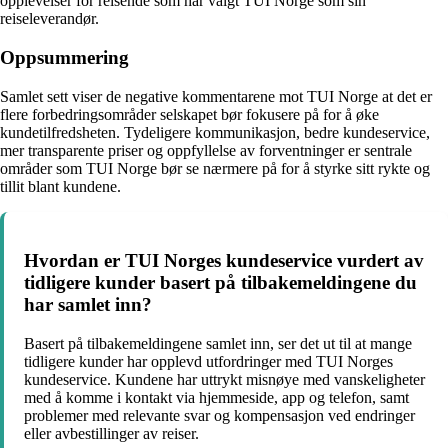
opplevelser for reisende som har valgt TUI Norge som sin
reiseleverandør.
Oppsummering
Samlet sett viser de negative kommentarene mot TUI Norge at det er
flere forbedringsområder selskapet bør fokusere på for å øke
kundetilfredsheten. Tydeligere kommunikasjon, bedre kundeservice,
mer transparente priser og oppfyllelse av forventninger er sentrale
områder som TUI Norge bør se nærmere på for å styrke sitt rykte og
tillit blant kundene.
Hvordan er TUI Norges kundeservice vurdert av
tidligere kunder basert på tilbakemeldingene du
har samlet inn?
Basert på tilbakemeldingene samlet inn, ser det ut til at mange
tidligere kunder har opplevd utfordringer med TUI Norges
kundeservice. Kundene har uttrykt misnøye med vanskeligheter
med å komme i kontakt via hjemmeside, app og telefon, samt
problemer med relevante svar og kompensasjon ved endringer
eller avbestillinger av reiser.