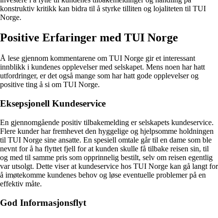
konstruktiv kritikk kan bidra til å styrke tilliten og lojaliteten til TUI
Norge.
Positive Erfaringer med TUI Norge
Å lese gjennom kommentarene om TUI Norge gir et interessant
innblikk i kundenes opplevelser med selskapet. Mens noen har hatt
utfordringer, er det også mange som har hatt gode opplevelser og
positive ting å si om TUI Norge.
Eksepsjonell Kundeservice
En gjennomgående positiv tilbakemelding er selskapets kundeservice.
Flere kunder har fremhevet den hyggelige og hjelpsomme holdningen
til TUI Norge sine ansatte. En spesiell omtale går til en dame som ble
nevnt for å ha flyttet fjell for at kunden skulle få tilbake reisen sin, til
og med til samme pris som opprinnelig bestilt, selv om reisen egentlig
var utsolgt. Dette viser at kundeservice hos TUI Norge kan gå langt for
å imøtekomme kundenes behov og løse eventuelle problemer på en
effektiv måte.
God Informasjonsflyt