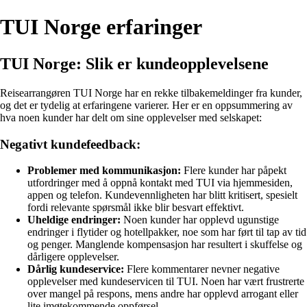
TUI Norge erfaringer
TUI Norge: Slik er kundeopplevelsene
Reisearrangøren TUI Norge har en rekke tilbakemeldinger fra kunder,
og det er tydelig at erfaringene varierer. Her er en oppsummering av
hva noen kunder har delt om sine opplevelser med selskapet:
Negativt kundefeedback:
Problemer med kommunikasjon:
Flere kunder har påpekt
utfordringer med å oppnå kontakt med TUI via hjemmesiden,
appen og telefon. Kundevennligheten har blitt kritisert, spesielt
fordi relevante spørsmål ikke blir besvart effektivt.
Uheldige endringer:
Noen kunder har opplevd ugunstige
endringer i flytider og hotellpakker, noe som har ført til tap av tid
og penger. Manglende kompensasjon har resultert i skuffelse og
dårligere opplevelser.
Dårlig kundeservice:
Flere kommentarer nevner negative
opplevelser med kundeservicen til TUI. Noen har vært frustrerte
over mangel på respons, mens andre har opplevd arrogant eller
lite imøtekommende oppførsel.