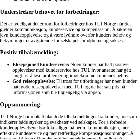
Understreker behovet for forbedringer:
Det er tydelig at det er rom for forbedringer hos TUI Norge når det
gjelder kommunikasjon, kundeservice og kompensasjon. Å sikre en
jevn kundeopplevelse og å være lydhøre overfor kunders behov og
bekymringer er avgjørende for selskapets omdømme og suksess.
Positiv tilbakemelding:
Eksepsjonell kundeservice:
Noen kunder har hatt positive
opplevelser med kundeservice hos TUI, hvor ansatte har gått
langt for å løse problemer og imøtekomme kundenes behov.
God reiseopplevelse:
Til tross for utfordringer har noen kunder
hatt gode reiseopplevelser med TUI, og de har satt pris på
informasjonen som ble tilgjengelig via appen.
Oppsummering:
TUI Norge har mottatt blandede tilbakemeldinger fra kunder, noe som
indikerer både styrker og svakheter ved selskapet. For å forbedre
kundeopplevelsene bør fokus ligge på bedre kommunikasjon, mer
effektiv kundeservice og mer rettferdige kompensasjonsordninger. Å
investere i å lytte til kundenes tilbakemeldinger og handling på