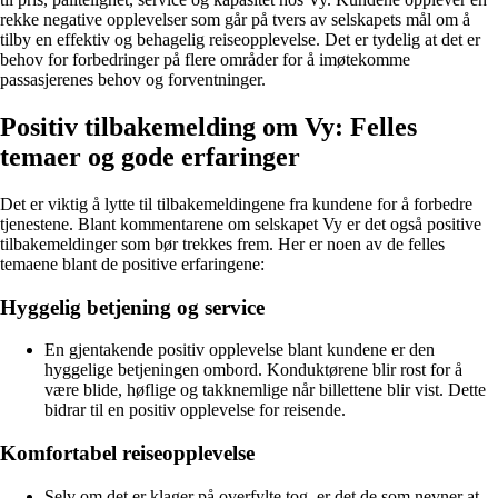
rekke negative opplevelser som går på tvers av selskapets mål om å
tilby en effektiv og behagelig reiseopplevelse. Det er tydelig at det er
behov for forbedringer på flere områder for å imøtekomme
passasjerenes behov og forventninger.
Positiv tilbakemelding om Vy: Felles
temaer og gode erfaringer
Det er viktig å lytte til tilbakemeldingene fra kundene for å forbedre
tjenestene. Blant kommentarene om selskapet Vy er det også positive
tilbakemeldinger som bør trekkes frem. Her er noen av de felles
temaene blant de positive erfaringene:
Hyggelig betjening og service
En gjentakende positiv opplevelse blant kundene er den
hyggelige betjeningen ombord. Konduktørene blir rost for å
være blide, høflige og takknemlige når billettene blir vist. Dette
bidrar til en positiv opplevelse for reisende.
Komfortabel reiseopplevelse
Selv om det er klager på overfylte tog, er det de som nevner at