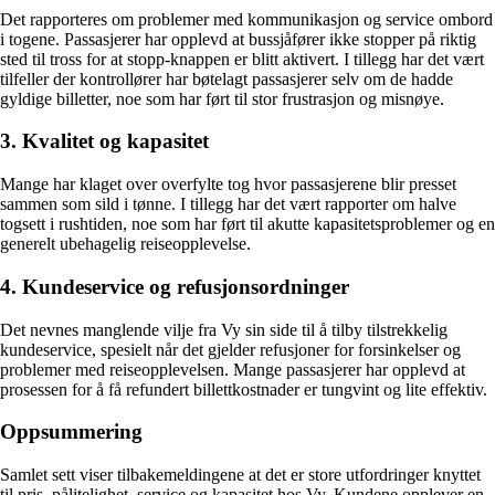
Det rapporteres om problemer med kommunikasjon og service ombord
i togene. Passasjerer har opplevd at bussjåfører ikke stopper på riktig
sted til tross for at stopp-knappen er blitt aktivert. I tillegg har det vært
tilfeller der kontrollører har bøtelagt passasjerer selv om de hadde
gyldige billetter, noe som har ført til stor frustrasjon og misnøye.
3. Kvalitet og kapasitet
Mange har klaget over overfylte tog hvor passasjerene blir presset
sammen som sild i tønne. I tillegg har det vært rapporter om halve
togsett i rushtiden, noe som har ført til akutte kapasitetsproblemer og en
generelt ubehagelig reiseopplevelse.
4. Kundeservice og refusjonsordninger
Det nevnes manglende vilje fra Vy sin side til å tilby tilstrekkelig
kundeservice, spesielt når det gjelder refusjoner for forsinkelser og
problemer med reiseopplevelsen. Mange passasjerer har opplevd at
prosessen for å få refundert billettkostnader er tungvint og lite effektiv.
Oppsummering
Samlet sett viser tilbakemeldingene at det er store utfordringer knyttet
til pris, pålitelighet, service og kapasitet hos Vy. Kundene opplever en