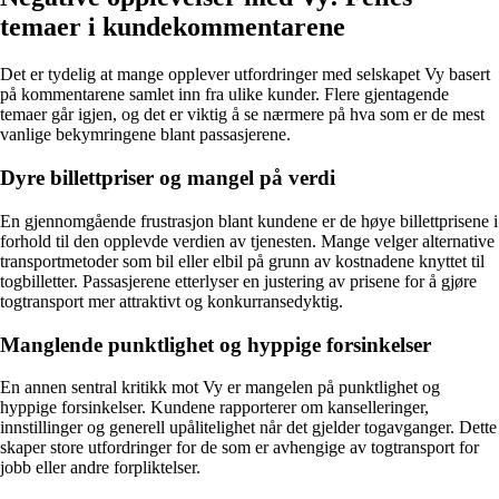
temaer i kundekommentarene
Det er tydelig at mange opplever utfordringer med selskapet Vy basert
på kommentarene samlet inn fra ulike kunder. Flere gjentagende
temaer går igjen, og det er viktig å se nærmere på hva som er de mest
vanlige bekymringene blant passasjerene.
Dyre billettpriser og mangel på verdi
En gjennomgående frustrasjon blant kundene er de høye billettprisene i
forhold til den opplevde verdien av tjenesten. Mange velger alternative
transportmetoder som bil eller elbil på grunn av kostnadene knyttet til
togbilletter. Passasjerene etterlyser en justering av prisene for å gjøre
togtransport mer attraktivt og konkurransedyktig.
Manglende punktlighet og hyppige forsinkelser
En annen sentral kritikk mot Vy er mangelen på punktlighet og
hyppige forsinkelser. Kundene rapporterer om kanselleringer,
innstillinger og generell upålitelighet når det gjelder togavganger. Dette
skaper store utfordringer for de som er avhengige av togtransport for
jobb eller andre forpliktelser.