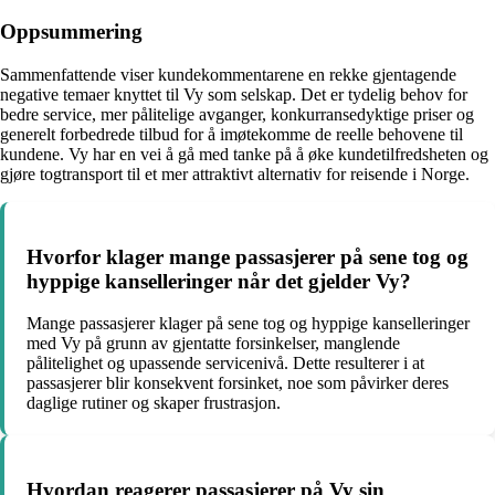
Oppsummering
Sammenfattende viser kundekommentarene en rekke gjentagende
negative temaer knyttet til Vy som selskap. Det er tydelig behov for
bedre service, mer pålitelige avganger, konkurransedyktige priser og
generelt forbedrede tilbud for å imøtekomme de reelle behovene til
kundene. Vy har en vei å gå med tanke på å øke kundetilfredsheten og
gjøre togtransport til et mer attraktivt alternativ for reisende i Norge.
Hvorfor klager mange passasjerer på sene tog og
hyppige kanselleringer når det gjelder Vy?
Mange passasjerer klager på sene tog og hyppige kanselleringer
med Vy på grunn av gjentatte forsinkelser, manglende
pålitelighet og upassende servicenivå. Dette resulterer i at
passasjerer blir konsekvent forsinket, noe som påvirker deres
daglige rutiner og skaper frustrasjon.
Hvordan reagerer passasjerer på Vy sin