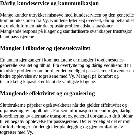
Dårlig kundeservice og kommunikasjon
Mange kunder uttrykker misnøye med kundeservicen og den generelle
kommunikasjonen fra Vy. Kundene føler seg oversett, dårlig behandlet
og underinformert når det oppstår problematiske situasjoner.
Manglende respons på klager og standardiserte svar skaper frustrasjon
blant passasjerene.
Mangler i tilbudet og tjenestekvalitet
En annen gjenganger i kommentarene er mangler i togtjenestenes
generelle kvalitet og tilbud. Fra overfylte tog og dårlig vedlikehold til
tekniske problemer om bord, er det tydelig at passasjerene forventer en
bedre opplevelse av togreisene med Vy. Mangel på komfort og
tilstrekkelig kapasitet er blant de vanligste klagene.
Manglende effektivitet og organisering
Sluttbrukerne påpeker også svakheter når det gjelder effektivitet og
organisering av togtilbudet. For sen informasjon om endringer, dårlig
koordinering av alternativ transport og generell uorganisert drift bidrar
til en negativ opplevelse for passasjerene. Det er tydelig at det er rom
for forbedringer når det gjelder planlegging og gjennomføring av
togreiser med Vy.