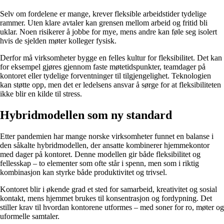
Selv om fordelene er mange, krever fleksible arbeidstider tydelige
rammer. Uten klare avtaler kan grensen mellom arbeid og fritid bli
uklar. Noen risikerer å jobbe for mye, mens andre kan føle seg isolert
hvis de sjelden møter kolleger fysisk.
Derfor må virksomheter bygge en felles kultur for fleksibilitet. Det kan
for eksempel gjøres gjennom faste møtetidspunkter, teamdager på
kontoret eller tydelige forventninger til tilgjengelighet. Teknologien
kan støtte opp, men det er ledelsens ansvar å sørge for at fleksibiliteten
ikke blir en kilde til stress.
Hybridmodellen som ny standard
Etter pandemien har mange norske virksomheter funnet en balanse i
den såkalte hybridmodellen, der ansatte kombinerer hjemmekontor
med dager på kontoret. Denne modellen gir både fleksibilitet og
fellesskap – to elementer som ofte står i spenn, men som i riktig
kombinasjon kan styrke både produktivitet og trivsel.
Kontoret blir i økende grad et sted for samarbeid, kreativitet og sosial
kontakt, mens hjemmet brukes til konsentrasjon og fordypning. Det
stiller krav til hvordan kontorene utformes – med soner for ro, møter og
uformelle samtaler.