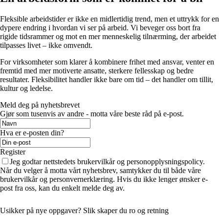
Fleksible arbeidstider er ikke en midlertidig trend, men et uttrykk for en
dypere endring i hvordan vi ser på arbeid. Vi beveger oss bort fra
rigide tidsrammer og mot en mer menneskelig tilnærming, der arbeidet
tilpasses livet – ikke omvendt.
For virksomheter som klarer å kombinere frihet med ansvar, venter en
fremtid med mer motiverte ansatte, sterkere fellesskap og bedre
resultater. Fleksibilitet handler ikke bare om tid – det handler om tillit,
kultur og ledelse.
Meld deg på nyhetsbrevet
Gjør som tusenvis av andre - motta våre beste råd på e-post.
Hva er e-posten din?
Register
Jeg godtar nettstedets brukervilkår og personopplysningspolicy.
Når du velger å motta vårt nyhetsbrev, samtykker du til både våre
brukervilkår og personvernerklæring. Hvis du ikke lenger ønsker e-
post fra oss, kan du enkelt melde deg av.
Usikker på nye oppgaver? Slik skaper du ro og retning