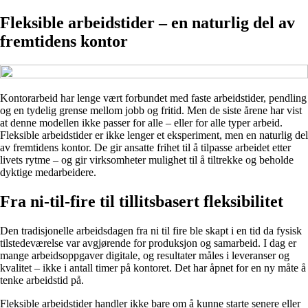
Fleksible arbeidstider – en naturlig del av
fremtidens kontor
Kontorarbeid har lenge vært forbundet med faste arbeidstider, pendling
og en tydelig grense mellom jobb og fritid. Men de siste årene har vist
at denne modellen ikke passer for alle – eller for alle typer arbeid.
Fleksible arbeidstider er ikke lenger et eksperiment, men en naturlig del
av fremtidens kontor. De gir ansatte frihet til å tilpasse arbeidet etter
livets rytme – og gir virksomheter mulighet til å tiltrekke og beholde
dyktige medarbeidere.
Fra ni-til-fire til tillitsbasert fleksibilitet
Den tradisjonelle arbeidsdagen fra ni til fire ble skapt i en tid da fysisk
tilstedeværelse var avgjørende for produksjon og samarbeid. I dag er
mange arbeidsoppgaver digitale, og resultater måles i leveranser og
kvalitet – ikke i antall timer på kontoret. Det har åpnet for en ny måte å
tenke arbeidstid på.
Fleksible arbeidstider handler ikke bare om å kunne starte senere eller