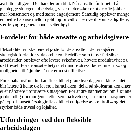
avslutte tidligere. Det handler om tillit. Når ansatte får frihet til å
planlegge sin egen arbeidsdag, viser undersøkelser at de ofte jobber
mer konsentrert og med større engasjement. Samtidig opplever mange
en bedre balanse mellom jobb og privatliv – en verdi som stadig flere,
særlig yngre generasjoner, setter høyt.
Fordeler for både ansatte og arbeidsgivere
Fleksibilitet er ikke bare et gode for de ansatte – det er også en
strategisk fordel for virksomheten. Bedrifter som tilbyr fleksible
arbeidstider, opplever ofte lavere sykefravær, høyere produktivitet og
økt trivsel. For de ansatte betyr det mindre stress, færre timer i kø og
muligheten til å jobbe når de er mest effektive.
For småbarnsforeldre kan fleksibilitet gjøre hverdagen enklere – det
blir lettere å hente og levere i barnehagen, delta på skolearrangementer
eller håndtere uforutsette situasjoner. For andre handler det om å kunne
jobbe tidlig om morgenen eller sent på kvelden, når konsentrasjonen er
på topp. Uansett årsak gir fleksibilitet en følelse av kontroll – og det
styrker både trivsel og lojalitet.
Utfordringer ved den fleksible
arbeidsdagen