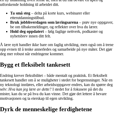
utforskende holdning til arbeidet ditt.
Ta små steg
– delta på korte kurs, webinarer eller
etterutdanningstilbud.
Bruk jobbhverdagen som læringsarena
– prøv nye oppgaver,
be om tilbakemeldinger, og reflekter over hva du lærer.
Hold deg oppdatert
– følg faglige nettverk, podkaster og
nyhetsbrev innen ditt felt.
Å lære nytt handler ikke bare om faglig utvikling, men også om å trene
opp evnen til å tenke annerledes og samarbeide på nye måter. Det gjør
deg mer robust når endringene kommer.
Bygg et fleksibelt tankesett
Endring krever fleksibilitet – både mentalt og praktisk. Et fleksibelt
tankesett handler om å se muligheter i stedet for begrensninger. Når en
ny teknologi innføres, eller arbeidsoppgaver endres, kan du spørre deg
selv:
Hva kan jeg lære av dette?
I stedet for å fokusere på det du
mister, kan du se på hva du kan vinne. Det gjør det lettere å bevare
motivasjonen og ta eierskap til egen utvikling.
Dyrk de menneskelige ferdighetene