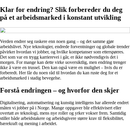
Klar for endring? Slik forbereder du deg
på et arbeidsmarked i konstant utvikling
Verden endrer seg raskere enn noen gang – og det samme gjør
arbeidslivet. Nye teknologier, endrede forventninger og globale trender
påvirker hvordan vi jobber, og hvilke kompetanser som etterspørres.
Det som var en trygg karrierevei i går, er ikke nødvendigvis det i
morgen. For mange kan dette virke uoversiktlig, men endring trenger
ikke å være en trussel. Den kan også være en mulighet – hvis du er
forberedt. Her får du noen råd til hvordan du kan ruste deg for et
arbeidsmarked i stadig bevegelse.
Forstå endringen – og hvorfor den skjer
Digitalisering, automatisering og kunstig intelligens har allerede endret
måten vi jobber på i Norge. Mange oppgaver blir effektivisert eller
overtatt av teknologi, mens nye roller og yrker vokser frem. Samtidig
stiller både arbeidstakere og arbeidsgivere større krav til fleksibilitet,
bærekraft og mening i arbeidet.