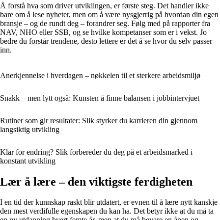
Å forstå hva som driver utviklingen, er første steg. Det handler ikke
bare om å lese nyheter, men om å være nysgjerrig på hvordan din egen
bransje – og de rundt deg – forandrer seg. Følg med på rapporter fra
NAV, NHO eller SSB, og se hvilke kompetanser som er i vekst. Jo
bedre du forstår trendene, desto lettere er det å se hvor du selv passer
inn.
Anerkjennelse i hverdagen – nøkkelen til et sterkere arbeidsmiljø
Snakk – men lytt også: Kunsten å finne balansen i jobbintervjuet
Rutiner som gir resultater: Slik styrker du karrieren din gjennom
langsiktig utvikling
Klar for endring? Slik forbereder du deg på et arbeidsmarked i
konstant utvikling
Lær å lære – den viktigste ferdigheten
I en tid der kunnskap raskt blir utdatert, er evnen til å lære nytt kanskje
den mest verdifulle egenskapen du kan ha. Det betyr ikke at du må ta
en ny utdanning hvert femte år, men at du må bevare en åpen og