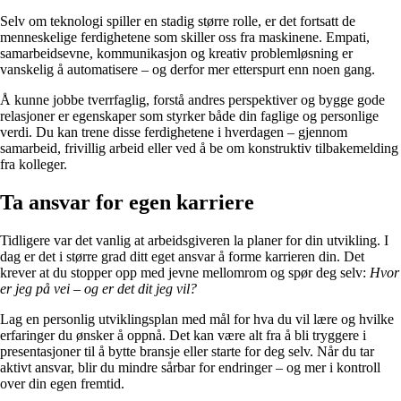
Selv om teknologi spiller en stadig større rolle, er det fortsatt de
menneskelige ferdighetene som skiller oss fra maskinene. Empati,
samarbeidsevne, kommunikasjon og kreativ problemløsning er
vanskelig å automatisere – og derfor mer etterspurt enn noen gang.
Å kunne jobbe tverrfaglig, forstå andres perspektiver og bygge gode
relasjoner er egenskaper som styrker både din faglige og personlige
verdi. Du kan trene disse ferdighetene i hverdagen – gjennom
samarbeid, frivillig arbeid eller ved å be om konstruktiv tilbakemelding
fra kolleger.
Ta ansvar for egen karriere
Tidligere var det vanlig at arbeidsgiveren la planer for din utvikling. I
dag er det i større grad ditt eget ansvar å forme karrieren din. Det
krever at du stopper opp med jevne mellomrom og spør deg selv:
Hvor
er jeg på vei – og er det dit jeg vil?
Lag en personlig utviklingsplan med mål for hva du vil lære og hvilke
erfaringer du ønsker å oppnå. Det kan være alt fra å bli tryggere i
presentasjoner til å bytte bransje eller starte for deg selv. Når du tar
aktivt ansvar, blir du mindre sårbar for endringer – og mer i kontroll
over din egen fremtid.