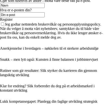
Gjør som tusenvis av andre - motta våre beste råd på e-post.
Hva er e-posten din?
Register
Jeg godtar nettstedets brukervilkår og personopplysningspolicy.
Når du velger å motta vårt nyhetsbrev, samtykker du til både våre
brukervilkår og personvernerklæring. Hvis du ikke lenger ønsker e-
post fra oss, kan du enkelt melde deg av.
Anerkjennelse i hverdagen – nøkkelen til et sterkere arbeidsmiljø
Snakk – men lytt også: Kunsten å finne balansen i jobbintervjuet
Rutiner som gir resultater: Slik styrker du karrieren din gjennom
langsiktig utvikling
Klar for endring? Slik forbereder du deg på et arbeidsmarked i
konstant utvikling
Lukk kompetansegapet: Planlegg din faglige utvikling strategisk