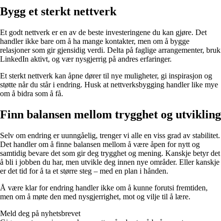
Bygg et sterkt nettverk
Et godt nettverk er en av de beste investeringene du kan gjøre. Det
handler ikke bare om å ha mange kontakter, men om å bygge
relasjoner som gir gjensidig verdi. Delta på faglige arrangementer, bruk
LinkedIn aktivt, og vær nysgjerrig på andres erfaringer.
Et sterkt nettverk kan åpne dører til nye muligheter, gi inspirasjon og
støtte når du står i endring. Husk at nettverksbygging handler like mye
om å bidra som å få.
Finn balansen mellom trygghet og utvikling
Selv om endring er uunngåelig, trenger vi alle en viss grad av stabilitet.
Det handler om å finne balansen mellom å være åpen for nytt og
samtidig bevare det som gir deg trygghet og mening. Kanskje betyr det
å bli i jobben du har, men utvikle deg innen nye områder. Eller kanskje
er det tid for å ta et større steg – med en plan i hånden.
Å være klar for endring handler ikke om å kunne forutsi fremtiden,
men om å møte den med nysgjerrighet, mot og vilje til å lære.
Meld deg på nyhetsbrevet